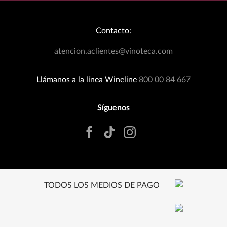
Bodegas Exclusivas
Términos y Condiciones
Blog
Política de Devoluciones
Contacto:
Eventos Wineplanner
Política de Promociones
T&C Dinámica Fútbol
atencion.aclientes@vinoteca.com
Facturación clientes tienda física
Rastrea tu Pedido
Llámanos a la línea Wineline
800 00 84 667
Síguenos
TODOS LOS MEDIOS DE PAGO