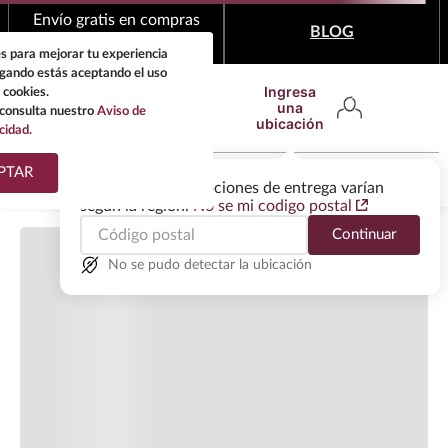
Cargando comentarios…
Envío gratis en compras
BLOG
mínimas de $1,999
s para mejorar tu experiencia
egando estás aceptando el uso
Ingresa
 cookies.
una
consulta nuestro
Aviso de
ubicación
cidad.
¿Qué estas buscando?
PTAR
Las ofertas y las opciones de entrega varían
según la región.
No se mi codigo postal
TÉRMINOS MÁS
Continuar
BUSCADOS
1
.
tequila
No se pudo detectar la ubicación
2
.
whisky
3
.
tequilas
4
.
ron
5
.
mezcal
6
.
cerveza