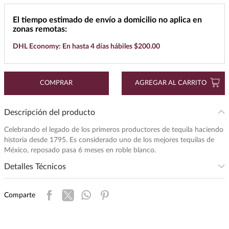
7
.
buchanans
El tiempo estimado de envío a domicilio no aplica en
zonas remotas:
8
.
maestro dobel
DHL Economy: En hasta 4 días hábiles $200.00
9
.
don julio
10
.
black label
COMPRAR
AGREGAR AL CARRITO
Descripción del producto
Celebrando el legado de los primeros productores de tequila haciendo
historia desde 1795. Es considerado uno de los mejores tequilas de
México, reposado pasa 6 meses en roble blanco.
Detalles Técnicos
Presentación
:
950
Comparte
Unidad de Medida
:
MILILITRO
Grados de Alcohol
:
38.0%
Maridaje
:
Ideal con carnitas, tacos de