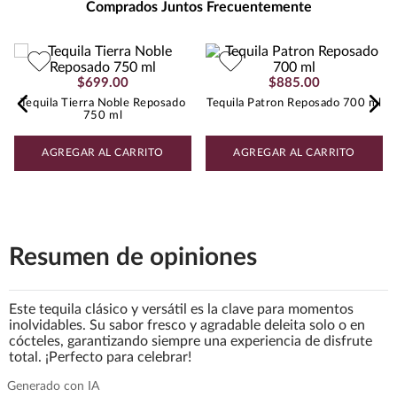
Comprados Juntos Frecuentemente
suadero, pozole y antojitos
mexicanos.
Peso
:
0.95
$
699
.
00
Tequila Tierra Noble Reposado
750 ml
$
885
.
00
Tequila Patron Reposado 700 ml
AGREGAR AL CARRITO
AGREGAR AL CARRITO