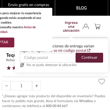
Envío gratis en compras
BLOG
mínimas de $1,999
s para mejorar tu experiencia
egando estás aceptando el uso
Ingresa
 cookies.
una
consulta nuestro
Aviso de
ubicación
cidad.
¿Qué estas buscando?
PTAR
Las ofertas y las opciones de entrega varían
según la región.
No se mi codigo postal
TÉRMINOS MÁS
Tequila Cuervo Tradicional 950 ml
$
470
.
00
Continuar
BUSCADOS
Referencia
:
T27177
1
.
tequila
No se pudo detectar la ubicación
★
★
★
★
☆
(
4
)
2
.
whisky
3
.
tequilas
－
＋
4
.
ron
*¿Deseas agregar más producto del disponible en inventario? Puedes
5
.
mezcal
hacer tu pedido más grande, llena el formulario vía
Wineline
o
contáctanos vía telefónica al
800 00 84 667
6
.
cerveza