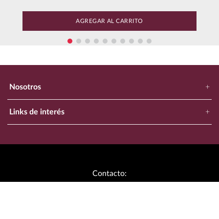
OTROS CLIENTES TAMBIEN
Califica el producto de 1 a 5 estrellas
★
★
★
★
★
Tu nombre
$
699
.
00
Tequila Tierra Noble Reposado 750 ml
Dirección de email
Escribe un comentario
Enviar comentario