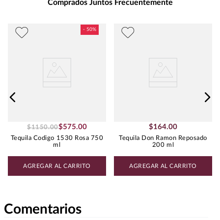
Comprados Juntos Frecuentemente
costillas BBQ, hamburguesas
gourmet y botanas mexicanas.
Peso
:
0.95
$
575
.
00
$
164
.
00
$
1150
.
00
Tequila Codigo 1530 Rosa 750
Tequila Don Ramon Reposado
ml
200 ml
AGREGAR AL CARRITO
AGREGAR AL CARRITO
Comentarios