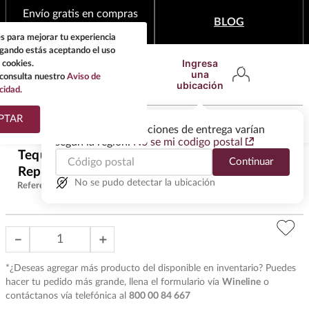
Envío gratis en compras
BLOG
mínimas de $1,999
s para mejorar tu experiencia
egando estás aceptando el uso
Ingresa
 cookies.
una
consulta nuestro
Aviso de
ubicación
cidad.
¿Qué estas buscando?
PTAR
Las ofertas y las opciones de entrega varían
según la región.
No se mi codigo postal
TÉRMINOS MÁS
Tequila Herradura Antiguo
Continuar
BUSCADOS
$
490
.
00
Reposado 950 ml
1
.
tequila
No se pudo detectar la ubicación
Referencia
:
T27290
2
.
whisky
3
.
tequilas
－
＋
4
.
ron
*¿Deseas agregar más producto del disponible en inventario? Puedes
5
.
mezcal
hacer tu pedido más grande, llena el formulario vía
Wineline
o
contáctanos vía telefónica al
800 00 84 667
6
.
don julio