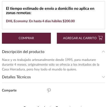
7
.
cerveza
El tiempo estimado de envío a domicilio no aplica en
zonas remotas:
8
.
buchanans
DHL Economy: En hasta 4 días hábiles $200.00
9
.
maestro dobel
10
.
black label
COMPRAR
AGREGAR AL CARRITO
Descripción del producto
Nace y es trabajado artesanalmente desde 1995, para madurare
durante 4 meses, originalmente sólo se ofrecía a los invitados de la
Casa Herradura, pero hoy todo el mundo lo quiere.
Detalles Técnicos
Presentación
:
950
Comparte
Unidad de Medida
:
MILILITRO
Grados de Alcohol
:
38.0%
Maridaje
:
Ideal con tacos de arrachera,