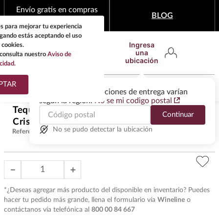
Envío gratis en compras
BLOG
mínimas de $1,999
s para mejorar tu experiencia
egando estás aceptando el uso
Ingresa
 cookies.
una
consulta nuestro
Aviso de
ubicación
cidad.
¿Qué estas buscando?
PTAR
Las ofertas y las opciones de entrega varían
según la región.
No se mi codigo postal
TÉRMINOS MÁS
Tequila Sauza 3 Generaciones Añejo
Continuar
BUSCADOS
$
939
.
00
Cristalino 700 ml
1
.
tequila
No se pudo detectar la ubicación
Referencia
:
T7522
2
.
whisky
3
.
tequilas
－
＋
4
.
ron
*¿Deseas agregar más producto del disponible en inventario? Puedes
5
.
mezcal
hacer tu pedido más grande, llena el formulario vía
Wineline
o
contáctanos vía telefónica al
800 00 84 667
6
.
cerveza