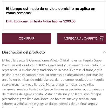
7
.
maestro dobel
El tiempo estimado de envío a domicilio no aplica en
zonas remotas:
8
.
buchanans
DHL Economy: En hasta 4 días hábiles $200.00
9
.
don julio
10
.
black label
COMPRAR
AGREGAR AL CARRITO
Descripción del producto
El Tequila Sauza 3 Generaciones Añejo Cristalino es un tequila Súper
Premium elaborado con 100% agave azul y triplemente destilado, que
representa la evolución y tradición de la casa. Expresa el trabajo y la
pasión desde el campo hasta su proceso de añejamiento por más de
un año en barricas de roble blanco, dando como resultado un tequila
suave, elegante y equilibrado. Nariz: presenta notas de vainilla,
caramelo, madera tostada y ligeros toques especiados, acompañados
de matices de agave cocido. Vista: cristalino y brillante, con reflejos
plateados y gran limpidez. Boca: de textura suave y sedosa, con
sabores a vainilla, roble y agave dulce, además de un final largo y