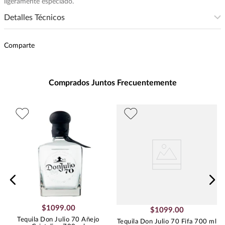
ligeramente especiado.
Detalles Técnicos
Presentación
:
700
Comparte
Unidad de Medida
:
MILILITRO
Grados de Alcohol
:
35.0%
Peso
:
0.75
Comprados Juntos Frecuentemente
$
1099
.
00
$
1099
.
00
Tequila Don Julio 70 Añejo
Tequila Don Julio 70 Fifa 700 ml