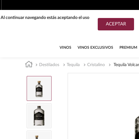
. Al continuar navegando estás aceptando el uso
ACEPTAR
TÉRMINOS MÁS BUSCADOS
1
.
tequila
VINOS
VINOS EXCLUSIVOS
PREMIUM
2
.
whisky
Destilados
Tequila
Cristalino
Tequila Volca
3
.
tequilas
4
.
ron
5
.
mezcal
6
.
don julio
7
.
cerveza
8
.
buchanans
9
.
maestro dobel