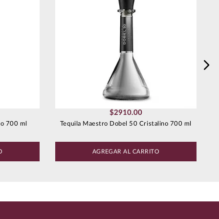
$
2910
.
00
no 700 ml
Tequila Maestro Dobel 50 Cristalino 700 ml
O
AGREGAR AL CARRITO