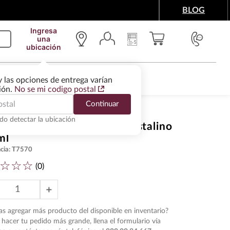
BLOG
Ingresa
una
ubicación
IMENTOS Y ACCESORIOS
WINE SERVICES
y las opciones de entrega varían
gión.
No se mi codigo postal
Continuar
do detectar la ubicación
ila Volcan De Mi Tierra Cristalino
ml
cia
:
T7570
☆
☆
☆
(
0
)
＋
s agregar más producto del disponible en inventario?
hacer tu pedido más grande, llena el formulario vía