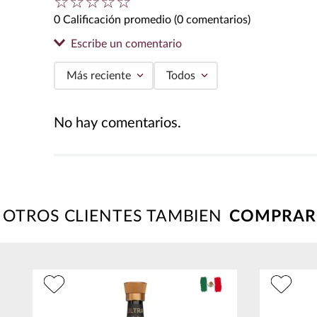
☆
☆
☆
☆
☆
0 Calificación promedio
(0 comentarios)
Escribe un comentario
Más reciente
Todos
Agregar comentario
No hay comentarios.
Título
Califica el producto de 1 a 5 estrellas
★
★
★
★
★
OTROS CLIENTES TAMBIEN
Tu nombre
Dirección de email