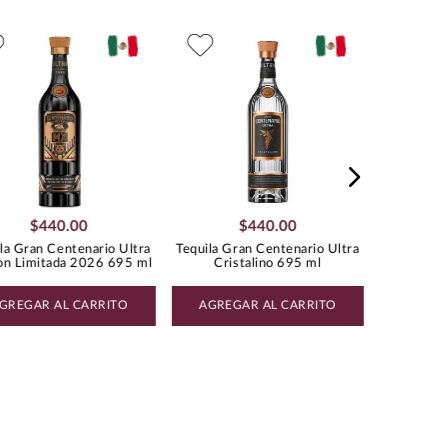
Tequila Cu
$
440
.
00
$
440
.
00
la Gran Centenario Ultra
Tequila Gran Centenario Ultra
on Limitada 2026 695 ml
Cristalino 695 ml
GREGAR AL CARRITO
AGREGAR AL CARRITO
AGREG