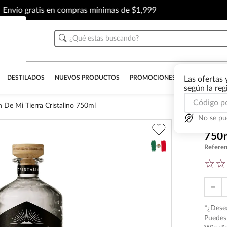
Envío gratis en compras mínimas de $1,999
¿Qué estas buscando?
DESTILADOS
NUEVOS PRODUCTOS
PROMOCIONES
OUTLET
AL
Las ofertas 
según la re
n De Mi Tierra Cristalino 750ml
No se pu
Tequ
750
Referen
☆
☆
－
*¿Desea
Puedes 