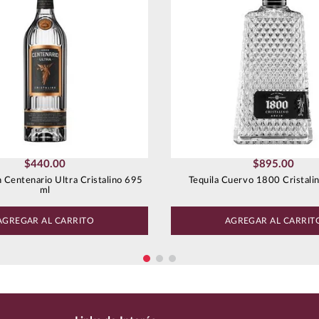
$
440
.
00
$
895
.
00
n Centenario Ultra Cristalino 695
Tequila Cuervo 1800 Cristali
ml
AGREGAR AL CARRITO
AGREGAR AL CARRIT