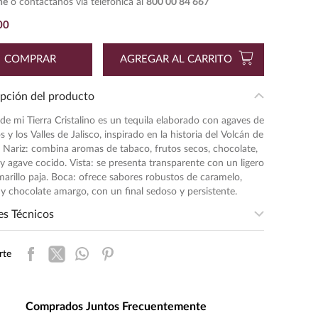
ne
o contáctanos vía telefónica al
800 00 84 667
00
COMPRAR
AGREGAR AL CARRITO
pción del producto
de mi Tierra Cristalino es un tequila elaborado con agaves de
os y los Valles de Jalisco, inspirado en la historia del Volcán de
. Nariz: combina aromas de tabaco, frutos secos, chocolate,
a y agave cocido. Vista: se presenta transparente con un ligero
arillo paja. Boca: ofrece sabores robustos de caramelo,
y chocolate amargo, con un final sedoso y persistente.
es Técnicos
entación
:
750
rte
ad de Medida
:
MILILITRO
s de Alcohol
:
35.0%
:
1.18
Comprados Juntos Frecuentemente