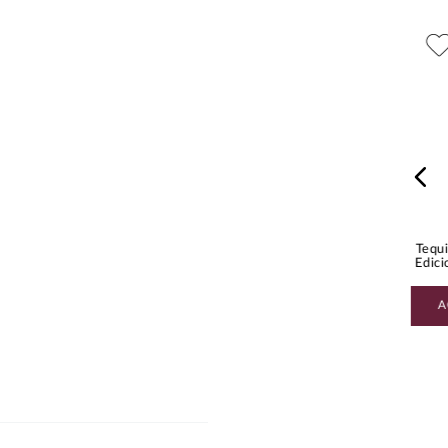
$
2574
.
00
$
1470
.
00
Tequila Avion Añejo Reserva
Tequila Gran Centenario
44 750 ml
Cristalino 750 ml
Tequi
Edici
AGREGAR AL CARRITO
AGREGAR AL CARRITO
A