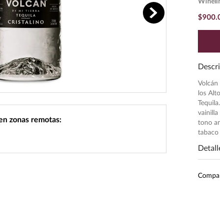
Wineli
$
900
.
Descri
Volcán 
los Alt
Tequila
vainill
 en zonas remotas:
tono am
tabaco 
Detall
Pres
Compa
Unid
Grado
Peso