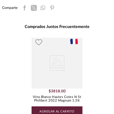
Intensidad
:
MEDIA
Comparte
Presentación
:
1500
Unidad de Medida
:
MILILITRO
Grados de Alcohol
:
13.0%
Comprados Juntos Frecuentemente
Peso
:
1.18
Uva
CHARDONNAY
$
3818
.
00
Vino Blanco Hautes Cotes N St
Philibert 2022 Magnum 1.5lt
AGREGAR AL CARRITO