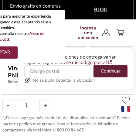
Envío gratis en compras
BLOG
mínimas de $1,999
s para mejorar tu experiencia
egando estás aceptando el uso
Ingresa
 cookies.
una
consulta nuestro
Aviso de
ubicación
cidad.
¿Qué estas buscando?
PTAR
Las ofertas y las opciones de entrega varían
según la región.
No se mi codigo postal
TÉRMINOS MÁS
Vino Blanco Hautes Cotes N St
Continuar
BUSCADOS
$
3818
.
00
Philibert 2022 Magnum 1.5lt
1
.
tequila
No se pudo detectar la ubicación
Referencia
:
VOT38623
2
.
whisky
3
.
tequilas
－
＋
4
.
ron
*¿Deseas agregar más producto del disponible en inventario? Puedes
5
.
mezcal
hacer tu pedido más grande, llena el formulario vía
Wineline
o
contáctanos vía telefónica al
800 00 84 667
6
.
cerveza