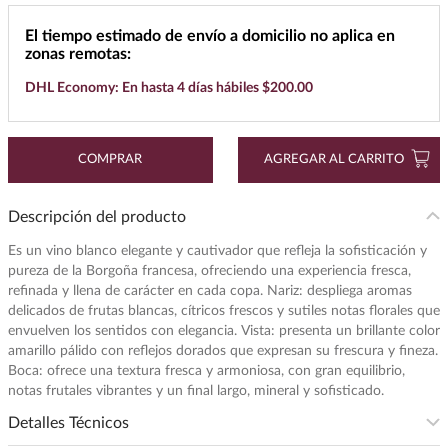
7
.
buchanans
El tiempo estimado de envío a domicilio no aplica en
zonas remotas:
8
.
don julio
DHL Economy: En hasta 4 días hábiles $200.00
9
.
maestro dobel
10
.
black label
COMPRAR
AGREGAR AL CARRITO
Descripción del producto
Es un vino blanco elegante y cautivador que refleja la sofisticación y
pureza de la Borgoña francesa, ofreciendo una experiencia fresca,
refinada y llena de carácter en cada copa. Nariz: despliega aromas
delicados de frutas blancas, cítricos frescos y sutiles notas florales que
envuelven los sentidos con elegancia. Vista: presenta un brillante color
amarillo pálido con reflejos dorados que expresan su frescura y fineza.
Boca: ofrece una textura fresca y armoniosa, con gran equilibrio,
notas frutales vibrantes y un final largo, mineral y sofisticado.
Detalles Técnicos