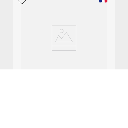
$
3818
.
00
Vino Blanco Hautes Cotes N St Philibert 2022 Magnum
1.5lt
AGREGAR AL CARRITO