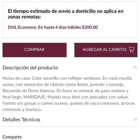
7
.
buchanans
El tiempo estimado de envío a domicilio no aplica en
zonas remotas:
8
.
don julio
DHL Economy: En hasta 4 días hábiles $200.00
9
.
maestro dobel
10
.
black label
COMPRAR
AGREGAR AL CARRITO
Descripción del producto
Notas de cata: Color amarillo con reflejos verdosos. En nariz resulta
suave, con sensación de cítricos como limón, pomelo y naranja.
Recuerdo de flores blancas. En boca es mineral, de paso meloso y
final largo. MARIDAJE: Marida muy bien con pescados con salsas
fuertes y/o grasas y carnes suaves, quesos de vaca cremosos, arroces
cremosos y marisco.
Detalles Técnicos
Intensidad
:
MEDIA
Comparte