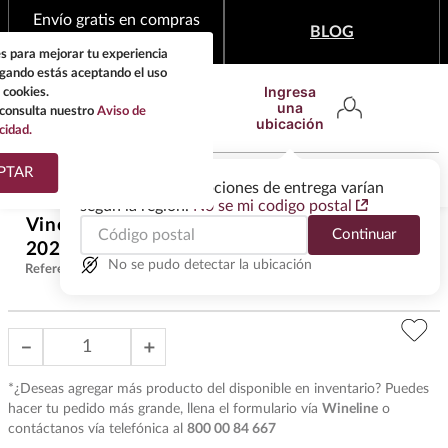
Envío gratis en compras
BLOG
mínimas de $1,999
s para mejorar tu experiencia
egando estás aceptando el uso
Ingresa
 cookies.
una
consulta nuestro
Aviso de
ubicación
cidad.
¿Qué estas buscando?
PTAR
Las ofertas y las opciones de entrega varían
según la región.
No se mi codigo postal
TÉRMINOS MÁS
Vino Blanco Latour Chablis 1Cru
Continuar
BUSCADOS
$
1699
.
00
2024 750 ml
1
.
tequila
No se pudo detectar la ubicación
Referencia
:
VOB37481
2
.
whisky
3
.
tequilas
－
＋
4
.
ron
*¿Deseas agregar más producto del disponible en inventario? Puedes
5
.
mezcal
hacer tu pedido más grande, llena el formulario vía
Wineline
o
contáctanos vía telefónica al
800 00 84 667
6
.
cerveza