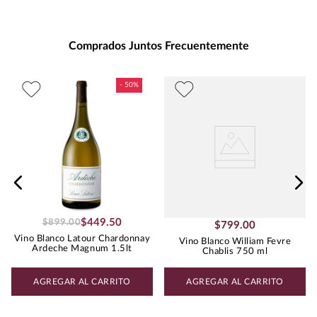
Presentación
:
750
Unidad de Medida
:
MILILITRO
Grados de Alcohol
:
12.5%
Comprados Juntos Frecuentemente
Peso
:
1.18
Uva
CHARDONNAY
$
449
.
50
$
899
.
00
$
799
.
00
Vino Blanco Latour Chardonnay
Vino Blanco William Fevre
Ardeche Magnum 1.5lt
Chablis 750 ml
AGREGAR AL CARRITO
AGREGAR AL CARRITO