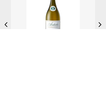
$
449
.
50
$
899
.
00
Vino Blanco Latour Chardonnay Ardeche Magnum 1.5lt
AGREGAR AL CARRITO
Nosotros
+
Nuestra Empresa
Links de interés
+