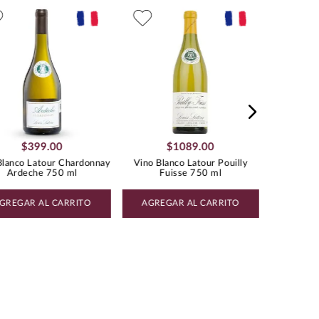
Value
:
Menos de $500.00
:
0.75
Vino Bla
Mon La Ga
CHARDONNAY
$
399
.
00
$
1089
.
00
Blanco Latour Chardonnay
Vino Blanco Latour Pouilly
Ardeche 750 ml
Fuisse 750 ml
GREGAR AL CARRITO
AGREGAR AL CARRITO
AGREG