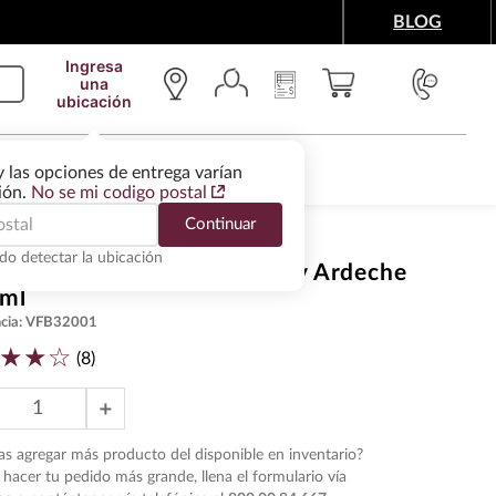
BLOG
Ingresa
una
ubicación
IMENTOS Y ACCESORIOS
WINE SERVICES
y las opciones de entrega varían
gión.
No se mi codigo postal
Continuar
do detectar la ubicación
 Blanco Latour Chardonnay Ardeche
 ml
cia
:
VFB32001
★
★
☆
(
8
)
＋
s agregar más producto del disponible en inventario?
hacer tu pedido más grande, llena el formulario vía