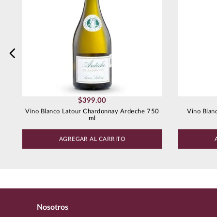
$
399
.
00
Vino Blanco Latour Chardonnay Ardeche 750
Vino Blan
ml
AGREGAR AL CARRITO
Nosotros