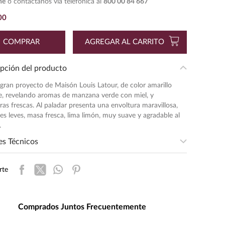
ne
o contáctanos vía telefónica al
800 00 84 667
00
COMPRAR
AGREGAR AL CARRITO
pción del producto
ran proyecto de Maisón Louis Latour, de color amarillo
te, revelando aromas de manzana verde con miel, y
as frescas. Al paladar presenta una envoltura maravillosa,
es leves, masa fresca, lima limón, muy suave y agradable al
.
es Técnicos
egion
:
COTEAUX DE L'ARDECHE
rte
sidad
:
LIGERA
entación
:
750
ad de Medida
:
MILILITRO
Comprados Juntos Frecuentemente
s de Alcohol
:
13.0%