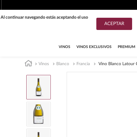
. Al continuar navegando estás aceptando el uso
ACEPTAR
TÉRMINOS MÁS BUSCADOS
1
.
tequila
VINOS
VINOS EXCLUSIVOS
PREMIUM
2
.
whisky
Vinos
Blanco
Francia
Vino Blanco Latour
3
.
tequilas
4
.
ron
5
.
mezcal
6
.
cerveza
7
.
buchanans
8
.
don julio
9
.
maestro dobel