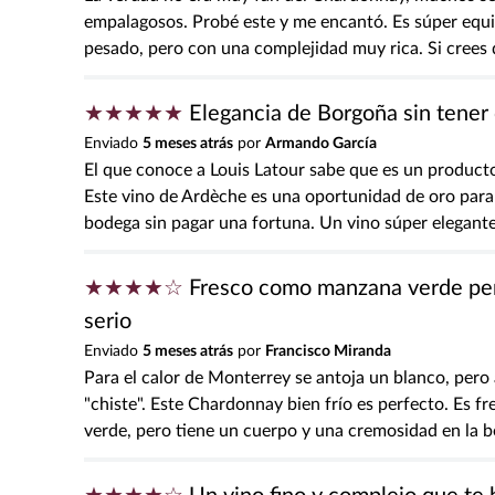
Califica el producto de 1 a 5 estrellas
empalagosos. Probé este y me encantó. Es súper equi
★
★
★
★
★
pesado, pero con una complejidad muy rica. Si crees 
Tu nombre
★
★
★
★
★
Elegancia de Borgoña sin tener
Enviado
5 meses atrás
por
Armando García
Dirección de email
El que conoce a Louis Latour sabe que es un product
Este vino de Ardèche es una oportunidad de oro para 
bodega sin pagar una fortuna. Un vino súper elegant
Escribe un comentario
★
★
★
★
☆
Fresco como manzana verde pe
serio
Enviado
5 meses atrás
por
Francisco Miranda
Para el calor de Monterrey se antoja un blanco, pero
"chiste". Este Chardonnay bien frío es perfecto. Es
Enviar comentario
verde, pero tiene un cuerpo y una cremosidad en la b