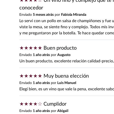
★
★
★
★
☆
Un vino fino y complejo que te
conocedor
Enviado
5 meses atrás
por
Fabiola Miranda
Lo serví con un pollo en salsa de champiñones y fue u
viste la mesa, se siente fino y complejo. Todos mis 
y me preguntaron por la botella. Te hace quedar com
★
★
★
★
★
Buen producto
Enviado
1 año atrás
por
Augusto
Un buen producto, excelente relación calidad-precio, 
★
★
★
★
★
Muy buena elección
Enviado
1 año atrás
por
Luis Manuel
Elegí bien, es un vino que vale la pena, excelente sabo
★
★
★
★
☆
Cumplidor
Enviado
1 año atrás
por
Abigail