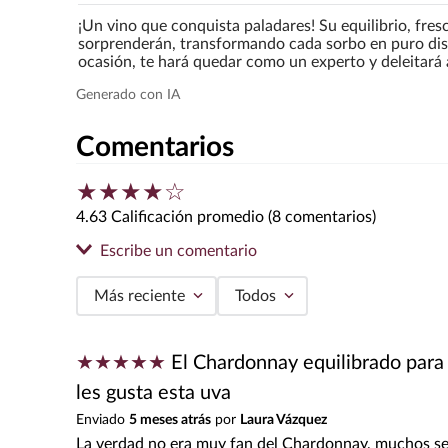
¡Un vino que conquista paladares! Su equilibrio, fres
sorprenderán, transformando cada sorbo en puro disf
ocasión, te hará quedar como un experto y deleitará 
Comentarios
★
★
★
★
☆
4.63 Calificación promedio
(8 comentarios)
Escribe un comentario
Más reciente
Todos
Agregar comentario
★
★
★
★
★
El Chardonnay equilibrado para
Título
les gusta esta uva
Enviado
5 meses atrás
por
Laura Vázquez
La verdad no era muy fan del Chardonnay, muchos s