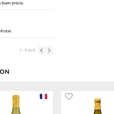
n buen precio.
frutar.
1 - 8
de
8