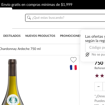
Envío gratis en compras mínimas de $1,999
¿Qué estas buscando?
DESTILADOS
NUEVOS PRODUCTOS
PROMOCIONES
OUTLET
AL
Las ofertas 
según la re
 Chardonnay Ardeche 750 ml
No se pu
Vino
750
Referen
★
★
－
*¿Desea
Puedes 