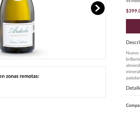
Wineli
$
399
.
Descri
Nuevo g
brillan
almendr
mineral
 en zonas remotas:
paladar
Detall
Subr
Compa
Inten
Pres
Unid
Grado