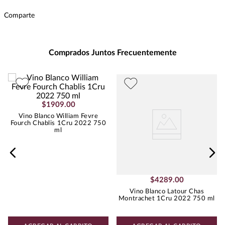
Intensidad
:
MEDIA
Comparte
Presentación
:
750
Unidad de Medida
:
MILILITRO
Grados de Alcohol
:
13.0%
Comprados Juntos Frecuentemente
Peso
:
1.18
Uva
CHARDONNAY
$
1909
.
00
Vino Blanco William Fevre
Fourch Chablis 1Cru 2022 750
ml
$
4289
.
00
Vino Blanco Latour Chas
Montrachet 1Cru 2022 750 ml