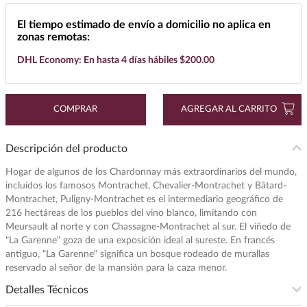
7
.
cerveza
El tiempo estimado de envío a domicilio no aplica en
zonas remotas:
8
.
buchanans
DHL Economy: En hasta 4 días hábiles $200.00
9
.
maestro dobel
10
.
black label
COMPRAR
AGREGAR AL CARRITO
Descripción del producto
Hogar de algunos de los Chardonnay más extraordinarios del mundo,
incluidos los famosos Montrachet, Chevalier-Montrachet y Bâtard-
Montrachet, Puligny-Montrachet es el intermediario geográfico de
216 hectáreas de los pueblos del vino blanco, limitando con
Meursault al norte y con Chassagne-Montrachet al sur. El viñedo de
"La Garenne" goza de una exposición ideal al sureste. En francés
antiguo, "La Garenne" significa un bosque rodeado de murallas
reservado al señor de la mansión para la caza menor.
Detalles Técnicos