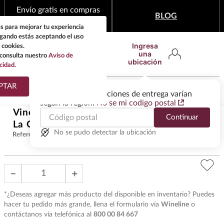
Envío gratis en compras
BLOG
mínimas de $1,999
s para mejorar tu experiencia
egando estás aceptando el uso
Ingresa
 cookies.
una
consulta nuestro
Aviso de
ubicación
cidad.
¿Qué estas buscando?
PTAR
Las ofertas y las opciones de entrega varían
según la región.
No se mi codigo postal
TÉRMINOS MÁS
Vino Blanco Latour Puligny Mon
Continuar
BUSCADOS
$
5658
.
00
La Gar 1Cru 2023 750 ml
1
.
tequila
No se pudo detectar la ubicación
Referencia
:
VOB37475
2
.
whisky
3
.
tequilas
－
＋
4
.
ron
*¿Deseas agregar más producto del disponible en inventario? Puedes
5
.
mezcal
hacer tu pedido más grande, llena el formulario vía
Wineline
o
contáctanos vía telefónica al
800 00 84 667
6
.
don julio