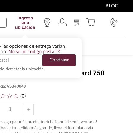
BLOG
Ingresa
una
ubicación
IMENTOS Y ACCESORIOS
WINE SERVICES
y las opciones de entrega varían
gión.
No se mi codigo postal
Continuar
do detectar la ubicación
 Blanco Penfolds Max S Chard 750
cia
:
VSB40049
☆
☆
☆
(
0
)
＋
s agregar más producto del disponible en inventario?
hacer tu pedido más grande, llena el formulario vía