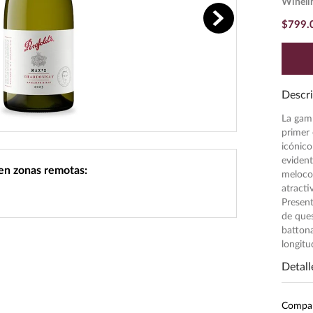
Wineli
$
799
.
Descri
La gam
primer 
icónico
evident
 en zonas remotas:
melocot
atracti
Present
de ques
battona
longitu
Detall
Inten
Compa
Tempe