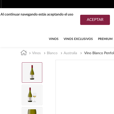
. Al continuar navegando estás aceptando el uso
ACEPTAR
TÉRMINOS MÁS BUSCADOS
1
.
tequila
VINOS
VINOS EXCLUSIVOS
PREMIUM
2
.
whisky
Vinos
Blanco
Australia
Vino Blanco Penfo
3
.
tequilas
4
.
ron
5
.
mezcal
6
.
don julio
7
.
cerveza
8
.
buchanans
9
.
maestro dobel