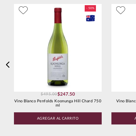
Dirección de email
Escribe un comentario
Enviar comentario
$
247
.
50
$
495
.
00
Vino Blanco Penfolds Koonunga Hill Chard 750
Vino Blan
ml
AGREGAR AL CARRITO