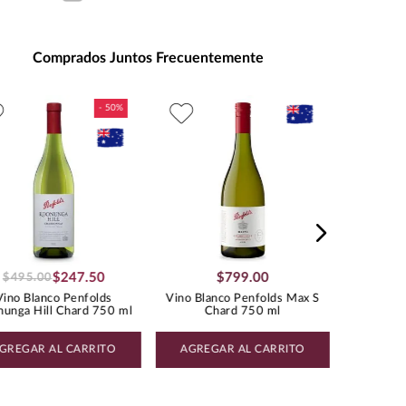
entación
:
750
ad de Medida
:
MILILITRO
Comprados Juntos Frecuentemente
s de Alcohol
:
13.0%
:
1.18
Vino B
CHARDONNAY
Jug
$
247
.
50
$
799
.
00
$
495
.
00
Vino Blanco Penfolds
Vino Blanco Penfolds Max S
unga Hill Chard 750 ml
Chard 750 ml
GREGAR AL CARRITO
AGREGAR AL CARRITO
AGREG