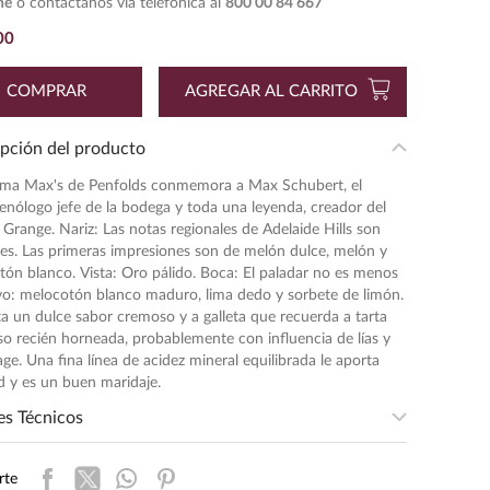
ne
o contáctanos vía telefónica al
800 00 84 667
00
COMPRAR
AGREGAR AL CARRITO
pción del producto
ma Max's de Penfolds conmemora a Max Schubert, el
enólogo jefe de la bodega y toda una leyenda, creador del
 Grange. Nariz: Las notas regionales de Adelaide Hills son
es. Las primeras impresiones son de melón dulce, melón y
ón blanco. Vista: Oro pálido. Boca: El paladar no es menos
vo: melocotón blanco maduro, lima dedo y sorbete de limón.
a un dulce sabor cremoso y a galleta que recuerda a tarta
o recién horneada, probablemente con influencia de lías y
ge. Una fina línea de acidez mineral equilibrada le aporta
d y es un buen maridaje.
es Técnicos
sidad
:
MEDIA
rte
ratura de servicio
:
8 - 10