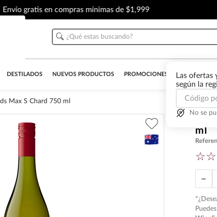
Envío gratis en compras mínimas de $1,999
¿Qué estas buscando?
DESTILADOS
NUEVOS PRODUCTOS
PROMOCIONES
OUTLET
AL
Las ofertas 
según la re
lds Max S Chard 750 ml
No se pu
Vino
ml
Referen
☆
☆
－
*¿Desea
Puedes 