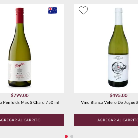
$
799
.
00
$
495
.
00
co Penfolds Max S Chard 750 ml
Vino Blanco Velero De Juguet
AGREGAR AL CARRITO
AGREGAR AL CARRIT