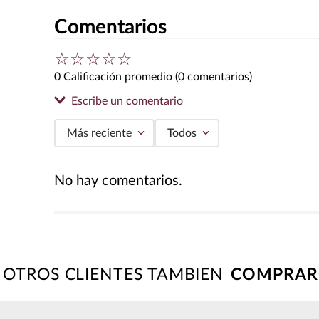
Comentarios
☆
☆
☆
☆
☆
0 Calificación promedio
(0 comentarios)
Escribe un comentario
Más reciente
Todos
Agregar comentario
No hay comentarios.
Título
Califica el producto de 1 a 5 estrellas
★
★
★
★
★
OTROS CLIENTES TAMBIEN
Tu nombre