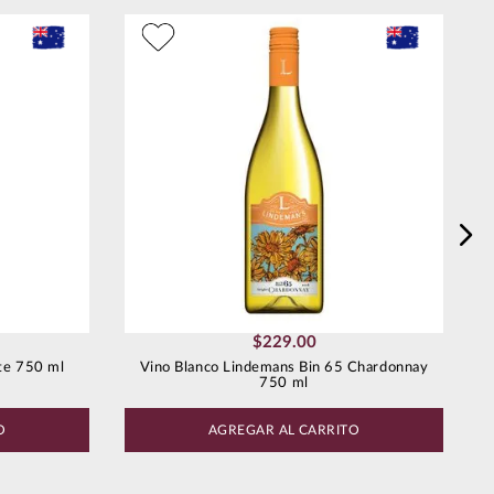
$
229
.
00
te 750 ml
Vino Blanco Lindemans Bin 65 Chardonnay
750 ml
O
AGREGAR AL CARRITO