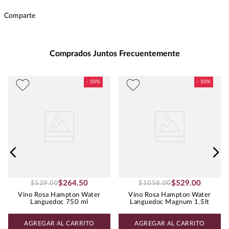
Ecommerce Tipo Orgánico
:
ECOLÓGICO
Comparte
Intensidad
:
MEDIA
Presentación
:
750
Unidad de Medida
:
MILILITRO
Comprados Juntos Frecuentemente
Grados de Alcohol
:
13.0%
Maridaje
:
Pescados y mariscos a la
plancha, brunch, paella,
quesos, fruta fresca y
ensaladas. Pollo u otras aves a
la parrilla.
Peso
:
0.75
BLEND DE TINTAS Y
Uva
BLANCAS
$
264
.
50
$
529
.
00
$
529
.
00
$
1058
.
00
Vino Rosa Hampton Water
Vino Rosa Hampton Water
Languedoc 750 ml
Languedoc Magnum 1.5lt
AGREGAR AL CARRITO
AGREGAR AL CARRITO