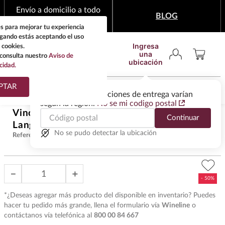
Envío a domicilio a todo
BLOG
México
s para mejorar tu experiencia
egando estás aceptando el uso
Ingresa
 cookies.
una
consulta nuestro
Aviso de
ubicación
cidad.
¿Qué estas buscando?
PTAR
Las ofertas y las opciones de entrega varían
según la región.
No se mi codigo postal
TÉRMINOS MÁS
Vino Rosa Hampton Water
$
264
.
50
Continuar
BUSCADOS
Languedoc 750 ml
$
529
.
00
1
.
tequila
No se pudo detectar la ubicación
Referencia
:
VBR35055
2
.
whisky
3
.
tequilas
－
＋
4
.
ron
*¿Deseas agregar más producto del disponible en inventario? Puedes
5
.
mezcal
hacer tu pedido más grande, llena el formulario vía
Wineline
o
contáctanos vía telefónica al
800 00 84 667
6
.
cerveza