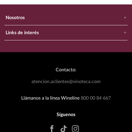
Nosotros
+
Nuestra Empresa
Links de interés
+
Ubica Tu Tienda Más Cercana
Catálogo
Aviso de Privacidad
Bodegas Exclusivas
Términos y Condiciones
Blog
Política de Devoluciones
Contacto:
Eventos Wineplanner
Política de Promociones
T&C Dinámica Fútbol
atencion.aclientes@vinoteca.com
Facturación clientes tienda física
Rastrea tu Pedido
Llámanos a la línea Wineline
800 00 84 667
Síguenos