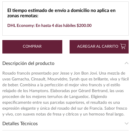
7
.
buchanans
El tiempo estimado de envío a domicilio no aplica en
zonas remotas:
8
.
maestro dobel
DHL Economy: En hasta 4 días hábiles $200.00
9
.
don julio
10
.
black label
COMPRAR
AGREGAR AL CARRITO
Descripción del producto
Rosado francés presentado por Jesse y Jon Bon Jovi. Una mezcla de
uvas Garnacha, Cinsault, Mourvèdre, Syrah que es brillante, viva y fácil
de beber. Combina a la perfección el mejor vino francés y el estilo
relajado de los Hamptons. Elaboradas por Gérard Bertrand, las uvas
proceden de los mejores terruños de Languedoc. Eligiendo
específicamente entre sus parcelas superiores, el resultado es una
expresión elegante y única del rosado del sur de Francia. Sabor fresco
y vivo, con suaves notas de fresa y cítricos y un hermoso final largo.
Detalles Técnicos