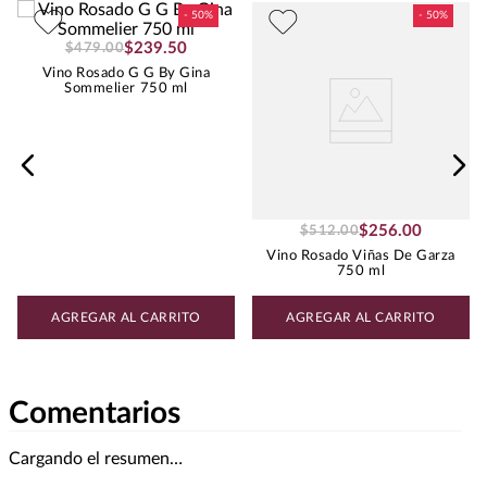
Uva
BLEND DE TINTAS
$
239
.
50
$
479
.
00
Vino Rosado G G By Gina
Sommelier 750 ml
$
256
.
00
$
512
.
00
Vino Rosado Viñas De Garza
750 ml
AGREGAR AL CARRITO
AGREGAR AL CARRITO
Comentarios
Cargando el resumen…