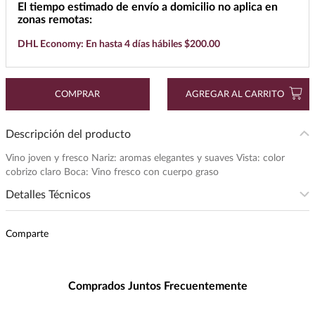
El tiempo estimado de envío a domicilio no aplica en
7
.
cerveza
zonas remotas:
DHL Economy: En hasta 4 días hábiles $200.00
8
.
buchanans
9
.
maestro dobel
10
.
black label
COMPRAR
AGREGAR AL CARRITO
Descripción del producto
Vino joven y fresco Nariz: aromas elegantes y suaves Vista: color
cobrizo claro Boca: Vino fresco con cuerpo graso
Detalles Técnicos
Presentación
:
750
Comparte
Unidad de Medida
:
MILILITRO
Grados de Alcohol
:
13.0%
Maridaje
:
Pescados, Ensaladas y Carnes
Comprados Juntos Frecuentemente
Peso
:
1.18