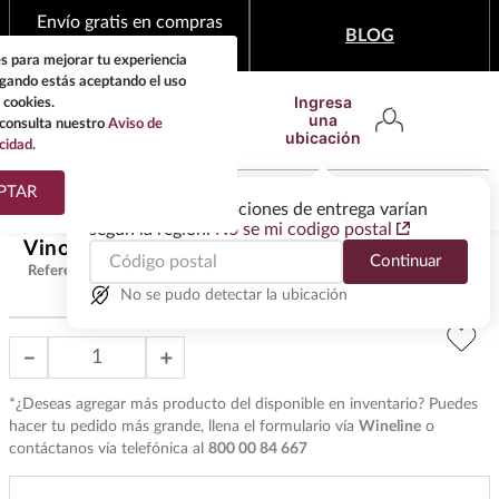
Envío gratis en compras
BLOG
mínimas de $1,999
s para mejorar tu experiencia
egando estás aceptando el uso
Ingresa
 cookies.
una
consulta nuestro
Aviso de
ubicación
cidad.
¿Qué estas buscando?
PTAR
Las ofertas y las opciones de entrega varían
según la región.
No se mi codigo postal
TÉRMINOS MÁS
Vino Rosa Parvada 750 ml
$
465
.
00
Continuar
BUSCADOS
Referencia
:
VMR36113
1
.
tequila
No se pudo detectar la ubicación
2
.
whisky
－
＋
3
.
tequilas
*¿Deseas agregar más producto del disponible en inventario? Puedes
4
.
ron
hacer tu pedido más grande, llena el formulario vía
Wineline
o
contáctanos vía telefónica al
800 00 84 667
5
.
mezcal
6
.
don julio