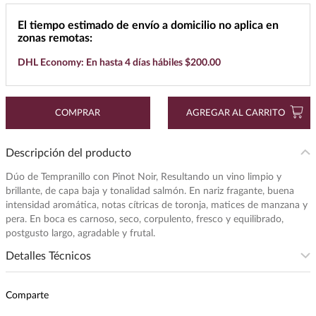
7
.
maestro dobel
El tiempo estimado de envío a domicilio no aplica en
zonas remotas:
8
.
buchanans
DHL Economy: En hasta 4 días hábiles $200.00
9
.
don julio
10
.
black label
COMPRAR
AGREGAR AL CARRITO
Descripción del producto
Dúo de Tempranillo con Pinot Noir, Resultando un vino limpio y
brillante, de capa baja y tonalidad salmón. En nariz fragante, buena
intensidad aromática, notas cítricas de toronja, matices de manzana y
pera. En boca es carnoso, seco, corpulento, fresco y equilibrado,
postgusto largo, agradable y frutal.
Detalles Técnicos
Intensidad
:
MEDIA
Comparte
Presentación
:
750