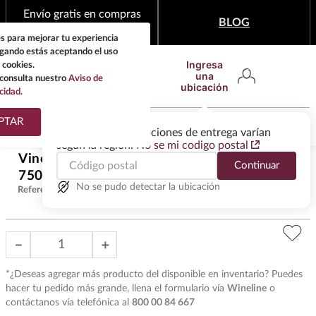
Envío gratis en compras
BLOG
mínimas de $1,999
s para mejorar tu experiencia
egando estás aceptando el uso
Ingresa
 cookies.
una
consulta nuestro
Aviso de
ubicación
cidad.
¿Qué estas buscando?
PTAR
Las ofertas y las opciones de entrega varían
según la región.
No se mi codigo postal
TÉRMINOS MÁS
Vino Rosado Viento Rosa de Uva
Continuar
BUSCADOS
$
499
.
00
750 ml
1
.
tequila
No se pudo detectar la ubicación
Referencia
:
VMR36097
2
.
whisky
3
.
tequilas
－
＋
4
.
ron
*¿Deseas agregar más producto del disponible en inventario? Puedes
5
.
mezcal
hacer tu pedido más grande, llena el formulario vía
Wineline
o
contáctanos vía telefónica al
800 00 84 667
6
.
cerveza