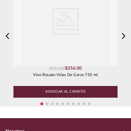
$
256
.
00
$
512
.
00
Vino Rosado Viñas De Garza 750 ml
AGREGAR AL CARRITO