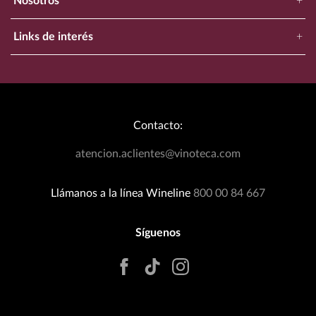
Nosotros
+
Nuestra Empresa
Links de interés
+
Ubica Tu Tienda Más Cercana
Catálogo
Aviso de Privacidad
Bodegas Exclusivas
Términos y Condiciones
Blog
Política de Devoluciones
Contacto:
Eventos Wineplanner
Política de Promociones
T&C Dinámica Fútbol
atencion.aclientes@vinoteca.com
Facturación clientes tienda física
Rastrea tu Pedido
Llámanos a la línea Wineline
800 00 84 667
Síguenos