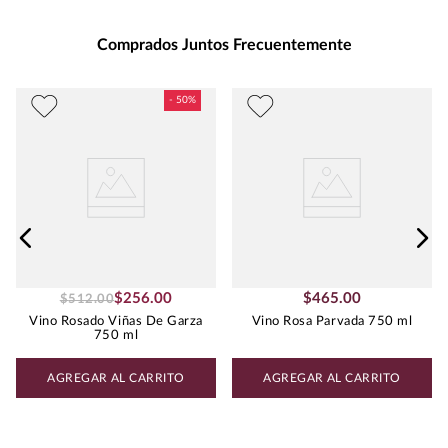
Unidad de Medida
:
MILILITRO
Grados de Alcohol
:
13.5%
Comprados Juntos Frecuentemente
Best Value
:
Menos de $500.00
Peso
:
0.75
Uva
CABERNET SAUVIGNON
$
256
.
00
$
465
.
00
$
512
.
00
Vino Rosado Viñas De Garza
Vino Rosa Parvada 750 ml
750 ml
AGREGAR AL CARRITO
AGREGAR AL CARRITO