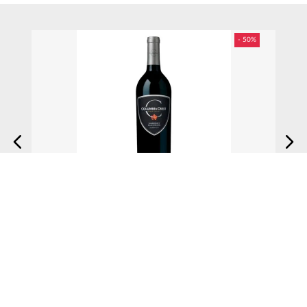
★
★
★
★
★
Tu nombre
Dirección de email
Escribe un comentario
$
199
.
50
$
399
.
00
Vino Tinto Columbia Crest Gd Estates Cab Sauvignon
750 ml
AGREGAR AL CARRITO
Enviar comentario