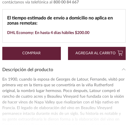
contáctanos vía telefónica al
800 00 84 667
7
.
cerveza
8
.
maestro dobel
El tiempo estimado de envío a domicilio no aplica en
zonas remotas:
9
.
don julio
DHL Economy: En hasta 4 días hábiles $200.00
10
.
black label
COMPRAR
AGREGAR AL CARRITO
Descripción del producto
En 1900, cuando la esposa de Georges de Latour, Fernande, visitó por
primera vez en la tierra que se convertiría en la viña Rutherford
original, la nombró lugar hermoso. Poco después, Latour compró el
rancho de cuatro acres y Beaulieu Vineyard fue fundada con la visión
de hacer vinos de Napa Valley que rivalizarían con el hijo nativo en
Francia. El legado de elaboración del vino en Beaulieu Vineyard
permanece intacta durante más de un siglo. Su historia es notable y
su gente extraordinaria le dieron forma a la elaboración del vino en
Estados Unidos. Respetando los valores clásicos y el arte de la