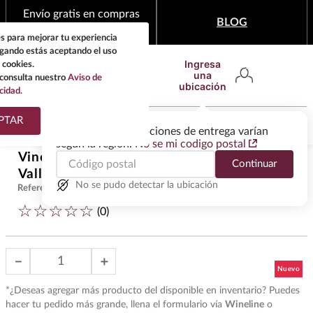
Envío gratis en compras
BLOG
mínimas de $1,999
s para mejorar tu experiencia
egando estás aceptando el uso
Ingresa
 cookies.
una
consulta nuestro
Aviso de
ubicación
cidad.
¿Qué estas buscando?
PTAR
Las ofertas y las opciones de entrega varían
según la región.
No se mi codigo postal
TÉRMINOS MÁS
Vino Tinto Bv Res Tapestry Napa
Continuar
BUSCADOS
$
2099
.
00
Valley Red 750 ml
1
.
tequila
No se pudo detectar la ubicación
Referencia
:
VUT41783
☆
☆
☆
☆
☆
2
.
whisky
(
0
)
3
.
tequilas
－
＋
4
.
ron
5
.
mezcal
*¿Deseas agregar más producto del disponible en inventario? Puedes
hacer tu pedido más grande, llena el formulario vía
Wineline
o
6
.
buchanans