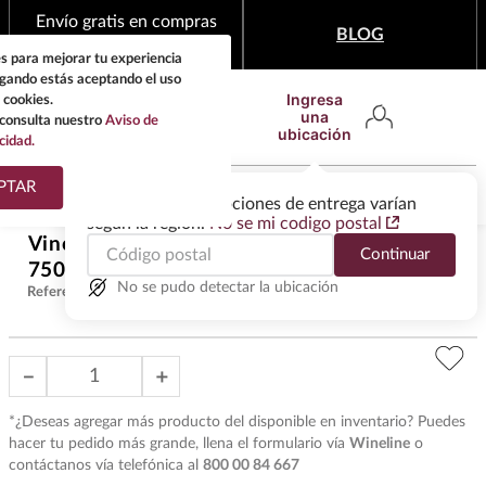
Envío gratis en compras
BLOG
mínimas de $1,999
s para mejorar tu experiencia
egando estás aceptando el uso
Ingresa
 cookies.
una
consulta nuestro
Aviso de
ubicación
cidad.
¿Qué estas buscando?
PTAR
Las ofertas y las opciones de entrega varían
según la región.
No se mi codigo postal
TÉRMINOS MÁS
Vino Tinto Camuzet Fixin 2022
Continuar
BUSCADOS
$
1765
.
00
750 ml
1
.
tequila
No se pudo detectar la ubicación
Referencia
:
VOT38621
2
.
whisky
3
.
tequilas
－
＋
4
.
ron
*¿Deseas agregar más producto del disponible en inventario? Puedes
5
.
mezcal
hacer tu pedido más grande, llena el formulario vía
Wineline
o
contáctanos vía telefónica al
800 00 84 667
6
.
don julio