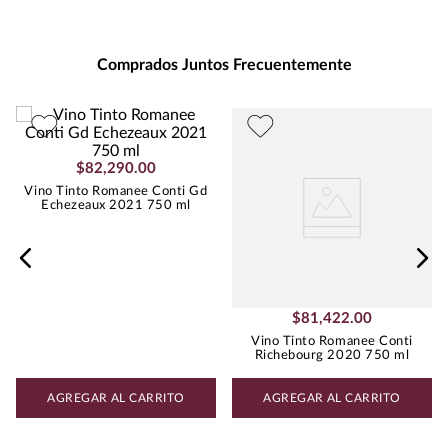
Presentación
:
750
Unidad de Medida
:
MILILITRO
Grados de Alcohol
:
13.0%
Comprados Juntos Frecuentemente
Peso
:
1.18
Uva
PINOT NOIR
$
82
,
290
.
00
Vino Tinto Romanee Conti Gd
Echezeaux 2021 750 ml
$
81
,
422
.
00
Vino Tinto Romanee Conti
Richebourg 2020 750 ml
AGREGAR AL CARRITO
AGREGAR AL CARRITO