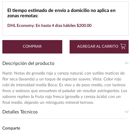
7
.
cerveza
El tiempo estimado de envío a domicilio no aplica en
zonas remotas:
8
.
buchanans
DHL Economy: En hasta 4 días hábiles $200.00
9
.
maestro dobel
10
.
black label
COMPRAR
AGREGAR AL CARRITO
Descripción del producto
Nariz: Notas de grosella roja y cereza natural, con sutiles matices de
flor seca (lavanda) y un toque de especias suaves. Vista: Color rojo
rubí de intensidad media Boca: Es vivo y de peso medio, con taninos
finos y sedosos que envuelven el paladar sin resultar astringentes. Los
sabores repiten la fruta roja fresca (grosella y cereza ácida) con un
final medio, dejando un retrogusto mineral-terroso.
Detalles Técnicos
Intensidad
:
MEDIA
Comparte