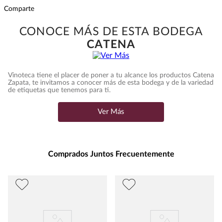
Subregion
:
VALLE UCO, MENDOZA
Comparte
Ecommerce Tipo Orgánico
:
ORGÁNICO
Intensidad
:
ALTA
CONOCE MÁS DE ESTA BODEGA
Presentación
:
750
CATENA
Unidad de Medida
:
MILILITRO
Grados de Alcohol
:
14.0%
Vinoteca tiene el placer de poner a tu alcance los productos Catena
Peso
:
0.75
Zapata, te invitamos a conocer más de esta bodega y de la variedad
de etiquetas que tenemos para ti.
Uva
MALBEC
Ver Más
Comprados Juntos Frecuentemente