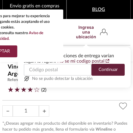
Envío gratis en compras
BLOG
mínimas de $1,999
s para mejorar tu experiencia
egando estás aceptando el uso
Ingresa
 cookies.
una
consulta nuestro
Aviso de
ubicación
cidad.
¿Qué estas buscando?
PTAR
Las ofertas y las opciones de entrega varían
según la región.
No se mi codigo postal
TÉRMINOS MÁS
Vino Tinto Catena Zapata Malbec
Continuar
BUSCADOS
$
2999
.
00
Argentino 750 ml
1
.
tequila
No se pudo detectar la ubicación
Referencia
:
VAT29830
★
★
★
★
☆
2
.
whisky
(
2
)
3
.
tequilas
－
＋
4
.
ron
5
.
mezcal
*¿Deseas agregar más producto del disponible en inventario? Puedes
hacer tu pedido más grande, llena el formulario vía
Wineline
o
6
.
don julio