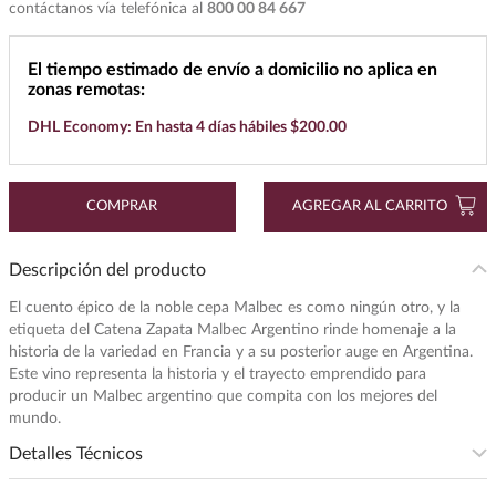
contáctanos vía telefónica al
800 00 84 667
7
.
cerveza
8
.
buchanans
El tiempo estimado de envío a domicilio no aplica en
zonas remotas:
9
.
maestro dobel
DHL Economy: En hasta 4 días hábiles $200.00
10
.
black label
COMPRAR
AGREGAR AL CARRITO
Descripción del producto
El cuento épico de la noble cepa Malbec es como ningún otro, y la
etiqueta del Catena Zapata Malbec Argentino rinde homenaje a la
historia de la variedad en Francia y a su posterior auge en Argentina.
Este vino representa la historia y el trayecto emprendido para
producir un Malbec argentino que compita con los mejores del
mundo.
Detalles Técnicos