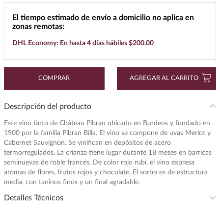
7
.
buchanans
El tiempo estimado de envío a domicilio no aplica en
zonas remotas:
8
.
don julio
DHL Economy: En hasta 4 días hábiles $200.00
9
.
maestro dobel
10
.
black label
COMPRAR
AGREGAR AL CARRITO
Descripción del producto
Este vino tinto de Château Pibran ubicado en Burdeos y fundado en
1900 por la familia Pibran Billa. El vino se compone de uvas Merlot y
Cabernet Sauvignon. Se vinifican en depósitos de acero
termorregulados. La crianza tiene lugar durante 18 meses en barricas
seminuevas de roble francés. De color rojo rubí, el vino expresa
aromas de flores, frutos rojos y chocolate. El sorbo es de estructura
media, con taninos finos y un final agradable.
Detalles Técnicos
Intensidad
:
MEDIA