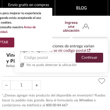
Envío gratis en compras
BLOG
mínimas de $1,999
s para mejorar tu experiencia
egando estás aceptando el uso
Ingresa
 cookies.
una
consulta nuestro
Aviso de
ubicación
cidad.
¿Qué estas buscando?
PTAR
Las ofertas y las opciones de entrega varían
según la región.
No se mi codigo postal
TÉRMINOS MÁS
Vino Tinto Chateau Pauillac Baron
Continuar
BUSCADOS
$
1249
.
00
y Pibran 2022 750 ml
1
.
tequila
No se pudo detectar la ubicación
Referencia
:
VBT5015
2
.
whisky
3
.
tequilas
－
＋
4
.
ron
*¿Deseas agregar más producto del disponible en inventario? Puedes
5
.
mezcal
hacer tu pedido más grande, llena el formulario vía
Wineline
o
contáctanos vía telefónica al
800 00 84 667
6
.
cerveza