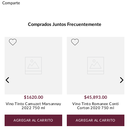
Comparte
Presentación
:
750
Unidad de Medida
:
MILILITRO
Grados de Alcohol
:
14.5%
Comprados Juntos Frecuentemente
Peso
:
1.18
Uva
BORDEAUX BLEND
$
1620
.
00
$
45
,
893
.
00
Vino Tinto Camuzet Marsannay
Vino Tinto Romanee Conti
2022 750 ml
Corton 2020 750 ml
AGREGAR AL CARRITO
AGREGAR AL CARRITO