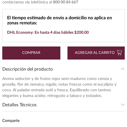
contáctanos vía telefónica al
800 00 84 667
7
.
maestro dobel
El tiempo estimado de envío a domicilio no aplica en
8
.
buchanans
zonas remotas:
9
.
don julio
DHL Economy: En hasta 4 días hábiles $200.00
10
.
black label
COMPRAR
AGREGAR AL CARRITO
Descripción del producto
Aroma seductor y de frutos rojos semi maduros como cereza y
grosella, flor de Jamaica, regaliz, notas frescas como el eucalipto y
coco. Al paladar entrada sutil y fresca. Equilibrado con taninos
elegantes y buena acidez, retrogusto a tabaco y tostados.
Detalles Técnicos
Subregion
:
COLUMBIA VALLEY,
WASHINGTON
Comparte