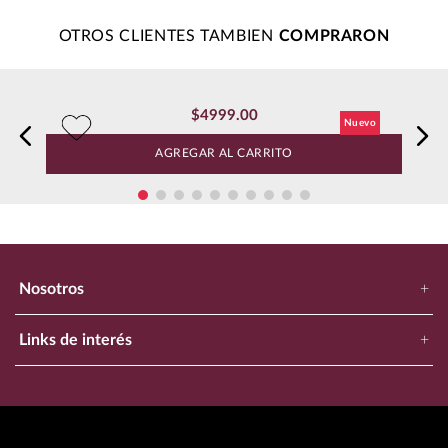
Agregar comentario
Cargando comentarios…
Título
OTROS CLIENTES TAMBIEN
Califica el producto de 1 a 5 estrellas
★
★
★
★
★
$
4999
.
00
Tu nombre
Vino Tinto Bv Reserve George De Latour Napa Valley
AGREGAR AL CARRITO
Dirección de email
Escribe un comentario
Nosotros
+