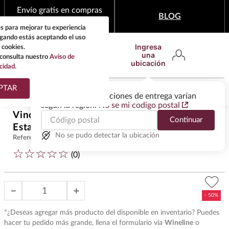
Envío gratis en compras
BLOG
mínimas de $1,999
s para mejorar tu experiencia
egando estás aceptando el uso
Ingresa
 cookies.
una
consulta nuestro
Aviso de
ubicación
cidad.
¿Qué estas buscando?
PTAR
Las ofertas y las opciones de entrega varían
según la región.
No se mi codigo postal
TÉRMINOS MÁS
Vino Tinto Columbia Crest Grand
$
189
.
50
Continuar
BUSCADOS
Estates Merlot 750 ml
$
379
.
00
1
.
tequila
No se pudo detectar la ubicación
Referencia
:
VUT41223
☆
☆
☆
☆
☆
2
.
whisky
(
0
)
3
.
tequilas
－
＋
4
.
ron
5
.
mezcal
*¿Deseas agregar más producto del disponible en inventario? Puedes
hacer tu pedido más grande, llena el formulario vía
Wineline
o
6
.
cerveza