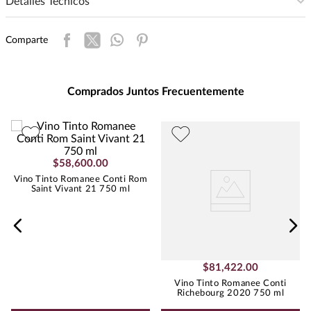
Detalles Técnicos
Intensidad
:
ALTA
Comparte
Presentación
:
750
Unidad de Medida
:
MILILITRO
Grados de Alcohol
:
15.0%
Comprados Juntos Frecuentemente
Peso
:
1.18
Uva
PINOT NOIR
$
58
,
600
.
00
Vino Tinto Romanee Conti Rom
Saint Vivant 21 750 ml
$
81
,
422
.
00
Vino Tinto Romanee Conti
Richebourg 2020 750 ml