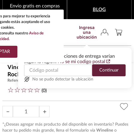
Envío gratis en compras
BLOG
mínimas de $1,999
s para mejorar tu experiencia
egando estás aceptando el uso
Ingresa
 cookies.
una
consulta nuestro
Aviso de
ubicación
cidad.
¿Qué estas buscando?
PTAR
Las ofertas y las opciones de entrega varían
según la región.
No se mi codigo postal
TÉRMINOS MÁS
Vino Tinto Da Rousseau Clos
Continuar
BUSCADOS
$
23
,
486
.
00
Roche Gd Cru 2020 750 ml
1
.
tequila
No se pudo detectar la ubicación
Referencia
:
VOT38521
☆
☆
☆
☆
☆
2
.
whisky
(
0
)
3
.
tequilas
－
＋
4
.
ron
5
.
mezcal
*¿Deseas agregar más producto del disponible en inventario? Puedes
hacer tu pedido más grande, llena el formulario vía
Wineline
o
6
.
cerveza