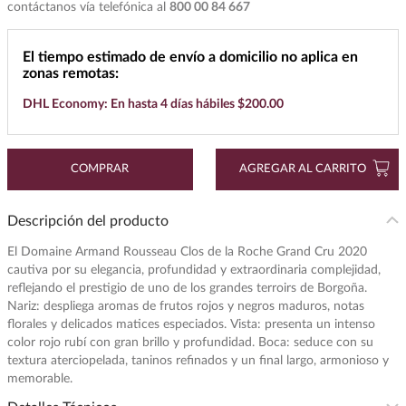
contáctanos vía telefónica al
800 00 84 667
7
.
buchanans
El tiempo estimado de envío a domicilio no aplica en
8
.
don julio
zonas remotas:
9
.
maestro dobel
DHL Economy: En hasta 4 días hábiles $200.00
10
.
black label
COMPRAR
AGREGAR AL CARRITO
Descripción del producto
El Domaine Armand Rousseau Clos de la Roche Grand Cru 2020
cautiva por su elegancia, profundidad y extraordinaria complejidad,
reflejando el prestigio de uno de los grandes terroirs de Borgoña.
Nariz: despliega aromas de frutos rojos y negros maduros, notas
florales y delicados matices especiados. Vista: presenta un intenso
color rojo rubí con gran brillo y profundidad. Boca: seduce con su
textura aterciopelada, taninos refinados y un final largo, armonioso y
memorable.