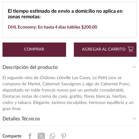
7
.
buchanans
El tiempo estimado de envío a domicilio no aplica en
zonas remotas:
8
.
don julio
DHL Economy: En hasta 4 días hábiles $200.00
9
.
maestro dobel
10
.
black label
COMPRAR
AGREGAR AL CARRITO
Descripción del producto
El segundo vino de Château Léoville Las Cases, Le Petit Lion se
compone de Merlot, Cabernet Sauvignon y algo de Cabernet Franc,
depositado en roble francés nuevo por un periodo considerable.
Destacan notas de crema de casis, grafito, flores blancas, hierbas,
cedro y tabaco. Elegante, taninos esculpidos, hermoso equilibrio y un
gran final.
Detalles Técnicos
Intensidad
:
MEDIA
Comparte