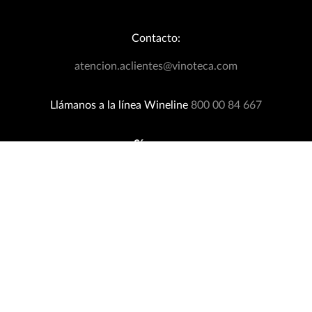
Bodegas Exclusivas
Términos y Condiciones
Blog
Política de Devoluciones
Contacto:
Eventos Wineplanner
Política de Promociones
T&C Dinámica Fútbol
atencion.aclientes@vinoteca.com
Facturación clientes tienda física
Rastrea tu Pedido
Llámanos a la línea Wineline
800 00 84 667
Síguenos
TODOS LOS MEDIOS DE PAGO