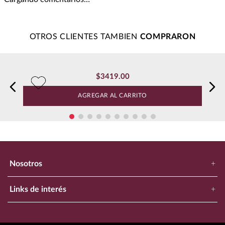
OTROS CLIENTES TAMBIEN
$
3419
.
00
AGREGAR AL CARRITO
Nosotros
+
Nuestra Empresa
Links de interés
+
Ubica Tu Tienda Más Cercana
Catálogo
Aviso de Privacidad