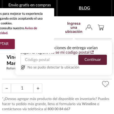
Envío gratis en compras
BLOG
mínimas de $1,999
s para mejorar tu experiencia
egando estás aceptando el uso
Ingresa
 cookies.
una
consulta nuestro
Aviso de
ubicación
cidad.
¿Qué estas buscando?
PTAR
Las ofertas y las opciones de entrega varían
según la región.
No se mi codigo postal
TÉRMINOS MÁS
Vino Tinto Le Petit Lion Du
Continuar
BUSCADOS
$
2289
.
00
Marquis De Las Cases 2020 750 ml
1
.
tequila
No se pudo detectar la ubicación
Referencia
:
VBT4974
2
.
whisky
3
.
tequilas
－
＋
4
.
ron
*¿Deseas agregar más producto del disponible en inventario? Puedes
5
.
mezcal
hacer tu pedido más grande, llena el formulario vía
Wineline
o
contáctanos vía telefónica al
800 00 84 667
6
.
cerveza