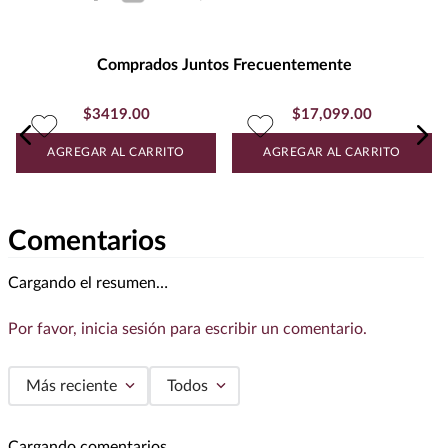
Presentación
:
750
Unidad de Medida
:
MILILITRO
Grados de Alcohol
:
13.5%
Comprados Juntos Frecuentemente
Peso
:
0.75
$
3419
.
00
$
17
,
099
.
00
Uva
MERLOT
AGREGAR AL CARRITO
AGREGAR AL CARRITO
Comentarios
Cargando el resumen…
Por favor, inicia sesión para escribir un comentario.
Más reciente
Todos
Cargando comentarios…