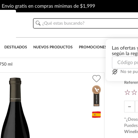
Envío gratis en compras mínimas de $1,999
¿Qué estas buscando?
DESTILADOS
NUEVOS PRODUCTOS
PROMOCIONES
OUTLET
AL
Las ofertas 
según la re
 750 ml
No se pu
Vino
Referen
☆
☆
－
*¿Desea
Puedes 
Wineli