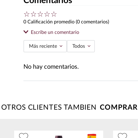
Comentarios
☆
☆
☆
☆
☆
0 Calificación promedio
(0 comentarios)
Escribe un comentario
Más reciente
Todos
Agregar comentario
No hay comentarios.
Título
Califica el producto de 1 a 5 estrellas
★
★
★
★
★
OTROS CLIENTES TAMBIEN
Tu nombre