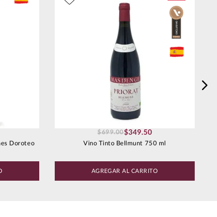
$
349
.
50
$
699
.
00
nes Doroteo
Vino Tinto Bellmunt 750 ml
O
AGREGAR AL CARRITO