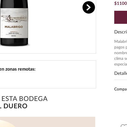
$
1100
Descri
Malabri
pagos 
nombre 
clima s
especia
 en zonas remotas:
Detall
Subr
Compa
Inten
 ESTA BODEGA
Pres
L DUERO
Unid
Grado
Peso
$
1269
.
00
$
718
.
25
$
845
.
00