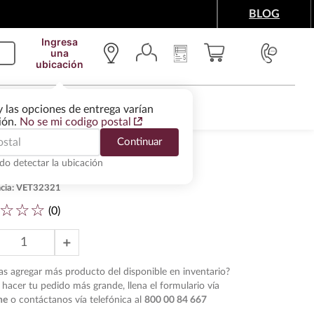
BLOG
Ingresa
una
ubicación
IMENTOS Y ACCESORIOS
WINE SERVICES
y las opciones de entrega varían
gión.
No se mi codigo postal
Continuar
do detectar la ubicación
 Tinto Malabrigo 750 ml
cia
:
VET32321
☆
☆
☆
(
0
)
＋
s agregar más producto del disponible en inventario?
hacer tu pedido más grande, llena el formulario vía
ne
o contáctanos vía telefónica al
800 00 84 667