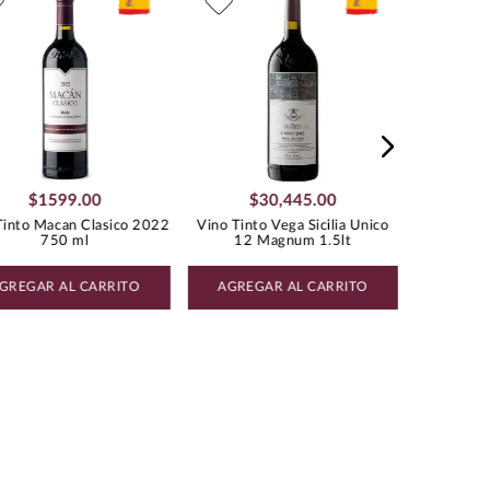
Vino T
TEMPRANILLO
Capellane
$
1599
.
00
$
30
,
445
.
00
Tinto Macan Clasico 2022
Vino Tinto Vega Sicilia Unico
750 ml
12 Magnum 1.5lt
GREGAR AL CARRITO
AGREGAR AL CARRITO
AGREG