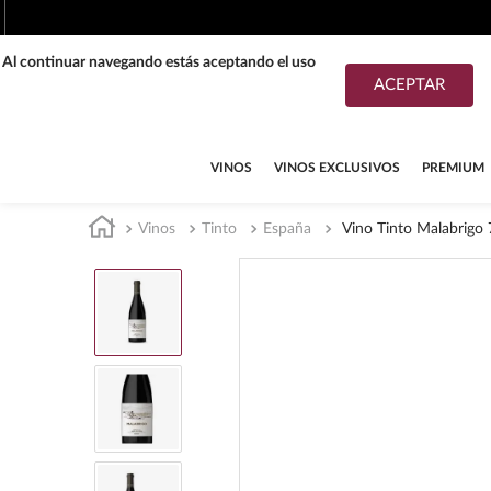
. Al continuar navegando estás aceptando el uso
ACEPTAR
TÉRMINOS MÁS BUSCADOS
1
.
tequila
VINOS
VINOS EXCLUSIVOS
PREMIUM
2
.
whisky
Vinos
Tinto
España
Vino Tinto Malabrigo
3
.
tequilas
4
.
ron
5
.
mezcal
6
.
cerveza
7
.
buchanans
8
.
don julio
9
.
maestro dobel