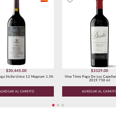
$
30
,
445
.
00
$
3329
.
00
ega Sicilia Unico 12 Magnum 1.5lt
Vino Tinto Pago De Los Capella
2019 750 ml
AGREGAR AL CARRITO
AGREGAR AL CARRIT