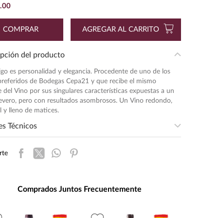
.
00
COMPRAR
AGREGAR AL CARRITO
pción del producto
go es personalidad y elegancia. Procedente de uno de los
preferidos de Bodegas Cepa21 y que recibe el mismo
del Vino por sus singulares características expuestas a un
evero, pero con resultados asombrosos. Un Vino redondo,
l y lleno de matices.
es Técnicos
egion
:
RIBERA DEL DUERO
rte
sidad
:
ALTA
entación
:
750
ad de Medida
:
MILILITRO
Comprados Juntos Frecuentemente
s de Alcohol
:
15.0%
:
0.75