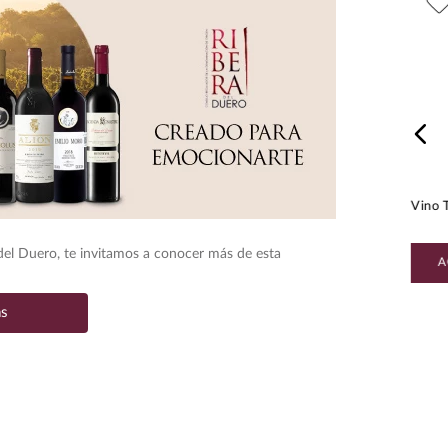
Vino Tinto Lleiroso Reserva
Vino Tinto Muga Reserva 750
Uva
750 ml
ml
Vino 
 del Duero, te invitamos a conocer más de esta
AGREGAR AL CARRITO
AGREGAR AL CARRITO
A
ás