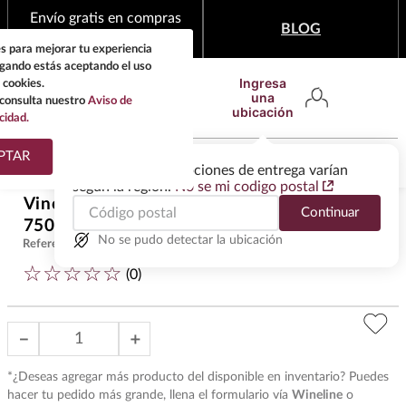
Envío gratis en compras
BLOG
mínimas de $1,999
s para mejorar tu experiencia
egando estás aceptando el uso
Ingresa
 cookies.
una
consulta nuestro
Aviso de
ubicación
cidad.
¿Qué estas buscando?
PTAR
Las ofertas y las opciones de entrega varían
según la región.
No se mi codigo postal
TÉRMINOS MÁS
Vino Tinto Penfolds Bin 28 Shiraz
Continuar
BUSCADOS
$
1289
.
00
750 ml
1
.
tequila
No se pudo detectar la ubicación
Referencia
:
VST40173
☆
☆
☆
☆
☆
2
.
whisky
(
0
)
3
.
tequilas
－
＋
4
.
ron
5
.
mezcal
*¿Deseas agregar más producto del disponible en inventario? Puedes
hacer tu pedido más grande, llena el formulario vía
Wineline
o
6
.
don julio