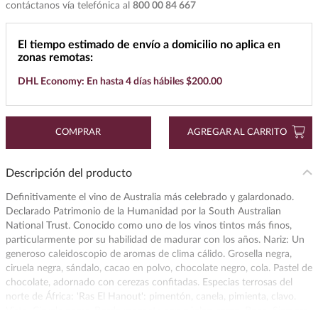
contáctanos vía telefónica al
800 00 84 667
7
.
cerveza
8
.
buchanans
El tiempo estimado de envío a domicilio no aplica en
zonas remotas:
9
.
maestro dobel
DHL Economy: En hasta 4 días hábiles $200.00
10
.
black label
COMPRAR
AGREGAR AL CARRITO
Descripción del producto
Definitivamente el vino de Australia más celebrado y galardonado.
Declarado Patrimonio de la Humanidad por la South Australian
National Trust. Conocido como uno de los vinos tintos más finos,
particularmente por su habilidad de madurar con los años. Nariz: Un
generoso caleidoscopio de aromas de clima cálido. Grosella negra,
ciruela negra, sándalo, cacao en polvo, chocolate negro, cola. Pastel de
chocolate, adornado con cerezas confitadas. Especias terrosas del
norte de África: 'Ras El Hanout': pimentón, canela, pimienta, clavo.
Vista: Ciruela negra. Borde magenta con núcleo negro. Boca: Siempre