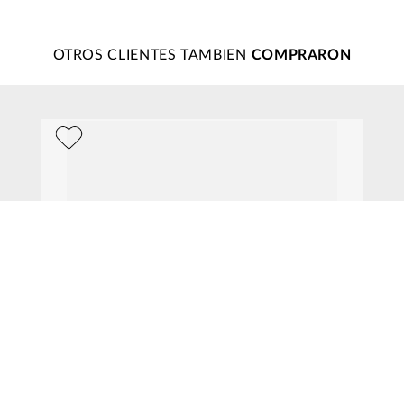
Califica el producto de 1 a 5 estrellas
★
★
★
★
★
OTROS CLIENTES TAMBIEN
Tu nombre
Dirección de email
Escribe un comentario
Enviar comentario
$
595
.
00