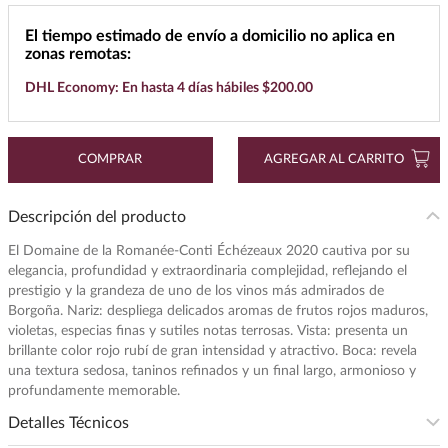
7
.
buchanans
El tiempo estimado de envío a domicilio no aplica en
zonas remotas:
8
.
maestro dobel
DHL Economy: En hasta 4 días hábiles $200.00
9
.
don julio
10
.
black label
COMPRAR
AGREGAR AL CARRITO
Descripción del producto
El Domaine de la Romanée-Conti Échézeaux 2020 cautiva por su
elegancia, profundidad y extraordinaria complejidad, reflejando el
prestigio y la grandeza de uno de los vinos más admirados de
Borgoña. Nariz: despliega delicados aromas de frutos rojos maduros,
violetas, especias finas y sutiles notas terrosas. Vista: presenta un
brillante color rojo rubí de gran intensidad y atractivo. Boca: revela
una textura sedosa, taninos refinados y un final largo, armonioso y
profundamente memorable.
Detalles Técnicos