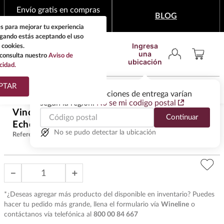
Envío gratis en compras
BLOG
mínimas de $1,999
s para mejorar tu experiencia
egando estás aceptando el uso
Ingresa
 cookies.
una
consulta nuestro
Aviso de
ubicación
cidad.
¿Qué estas buscando?
PTAR
Las ofertas y las opciones de entrega varían
según la región.
No se mi codigo postal
TÉRMINOS MÁS
Vino Tinto Romanee Conti
Continuar
BUSCADOS
$
44
,
546
.
00
Echezeaux 2020 750 ml
1
.
tequila
No se pudo detectar la ubicación
Referencia
:
VOT38541
2
.
whisky
3
.
tequilas
－
＋
4
.
ron
*¿Deseas agregar más producto del disponible en inventario? Puedes
5
.
mezcal
hacer tu pedido más grande, llena el formulario vía
Wineline
o
contáctanos vía telefónica al
800 00 84 667
6
.
cerveza