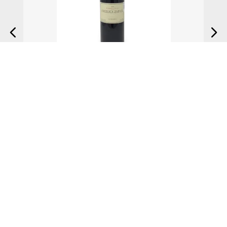
$
1087
.
15
$
1279
.
00
Vino Tinto Catena Angelica Zapata Cabernet Franc 750 ml
AGREGAR AL CARRITO
Nosotros
+
Nuestra Empresa
Links de interés
+
Ubica Tu Tienda Más Cercana
Catálogo