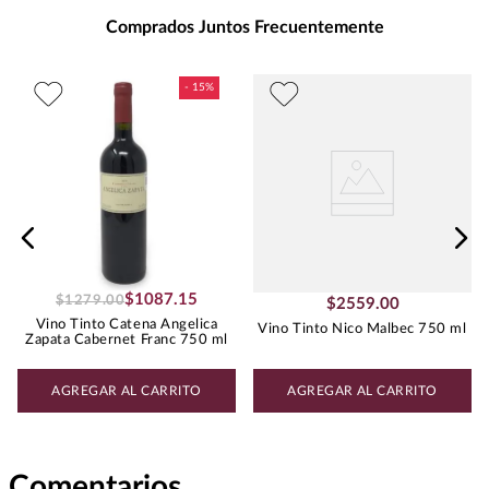
Presentación
:
750
Comprados Juntos Frecuentemente
Unidad de Medida
:
MILILITRO
Grados de Alcohol
:
14.0%
Best Value
:
Menos de $500.00
Peso
:
0.75
Uva
MALBEC
$
1087
.
15
$
1279
.
00
$
2559
.
00
Vino Tinto Catena Angelica
Vino Tinto Nico Malbec 750 ml
Zapata Cabernet Franc 750 ml
AGREGAR AL CARRITO
AGREGAR AL CARRITO
Comentarios