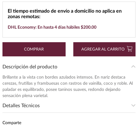
7
.
buchanans
El tiempo estimado de envío a domicilio no aplica en
zonas remotas:
8
.
don julio
DHL Economy: En hasta 4 días hábiles $200.00
9
.
maestro dobel
10
.
black label
COMPRAR
AGREGAR AL CARRITO
Descripción del producto
Brillante a la vista con bordes azulados intensos. En nariz destaca
cerezas, frutillas y frambuesas con rastros de vainilla, coco y roble. Al
paladar es equilibrado, posee taninos suaves, redondo dejando
sensación plena varietal.
Detalles Técnicos
Subregion
:
LUJAN DE CUYO Y VALLE DE
UCO, MENDOZA
Comparte
Intensidad
:
MEDIA