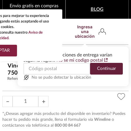
Envío gratis en compras
BLOG
mínimas de $1,999
s para mejorar tu experiencia
egando estás aceptando el uso
Ingresa
 cookies.
una
consulta nuestro
Aviso de
ubicación
cidad.
¿Qué estas buscando?
PTAR
Las ofertas y las opciones de entrega varían
según la región.
No se mi codigo postal
TÉRMINOS MÁS
Vino Tinto Trivento Reserva Malbec
Continuar
BUSCADOS
$
252
.
00
750 ml
1
.
tequila
No se pudo detectar la ubicación
Referencia
:
VAT29195
2
.
whisky
3
.
tequilas
－
＋
4
.
ron
*¿Deseas agregar más producto del disponible en inventario? Puedes
5
.
mezcal
hacer tu pedido más grande, llena el formulario vía
Wineline
o
contáctanos vía telefónica al
800 00 84 667
6
.
cerveza