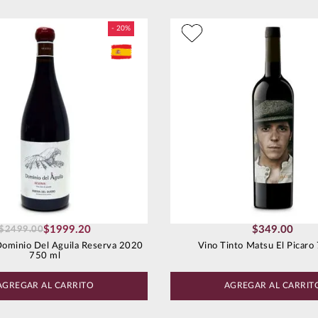
$
1999
.
20
$
349
.
00
$
2499
.
00
Dominio Del Aguila Reserva 2020
Vino Tinto Matsu El Picaro
750 ml
AGREGAR AL CARRITO
AGREGAR AL CARRIT