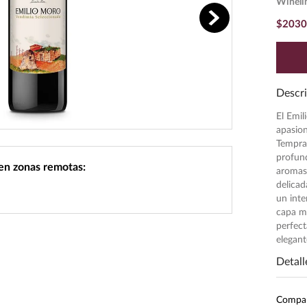
Wineli
$
2030
Descri
El Emil
apasion
Tempran
profun
 en zonas remotas:
aromas
delicad
un inte
capa me
perfect
elegant
Detall
Ecom
Compa
Inten