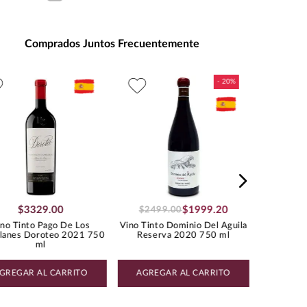
entación
:
1500
ad de Medida
:
MILILITRO
Comprados Juntos Frecuentemente
s de Alcohol
:
14.5%
:
1.18
Vino Tinto
TEMPRANILLO
$
3329
.
00
$
1999
.
20
$
2499
.
00
no Tinto Pago De Los
Vino Tinto Dominio Del Aguila
lanes Doroteo 2021 750
Reserva 2020 750 ml
ml
GREGAR AL CARRITO
AGREGAR AL CARRITO
AGREG