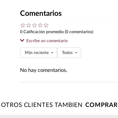
Comentarios
☆
☆
☆
☆
☆
0 Calificación promedio
(0 comentarios)
Escribe un comentario
Más reciente
Todos
Agregar comentario
No hay comentarios.
Título
Califica el producto de 1 a 5 estrellas
★
★
★
★
★
OTROS CLIENTES TAMBIEN
Tu nombre