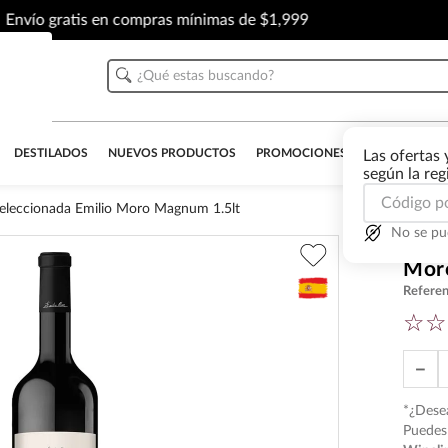
Envío gratis en compras mínimas de $1,999
¿Qué estas buscando?
DESTILADOS
NUEVOS PRODUCTOS
PROMOCIONES
OUTLET
AL
Las ofertas 
según la re
Seleccionada Emilio Moro Magnum 1.5lt
No se pu
Vino
Mor
Referen
☆
☆
－
*¿Desea
Puedes 