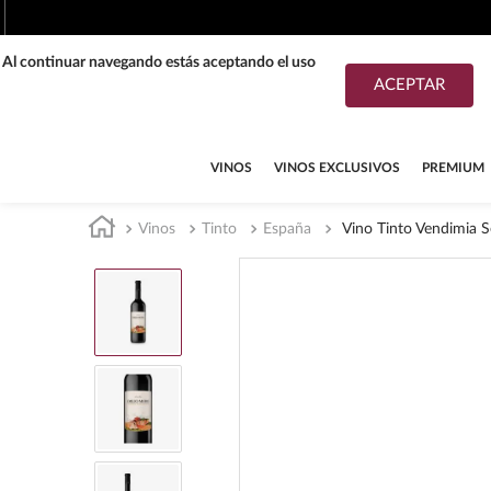
. Al continuar navegando estás aceptando el uso
ACEPTAR
TÉRMINOS MÁS BUSCADOS
1
.
tequila
VINOS
VINOS EXCLUSIVOS
PREMIUM
2
.
whisky
Vinos
Tinto
España
Vino Tinto Vendimia 
3
.
tequilas
4
.
ron
5
.
mezcal
6
.
cerveza
7
.
maestro dobel
8
.
buchanans
9
.
don julio