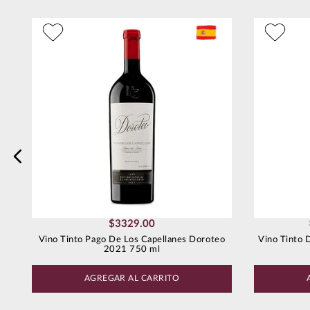
Dirección de email
l
Escribe un comentario
Enviar comentario
$
3329
.
00
Vino Tinto Pago De Los Capellanes Doroteo
Vino Tinto 
2021 750 ml
AGREGAR AL CARRITO