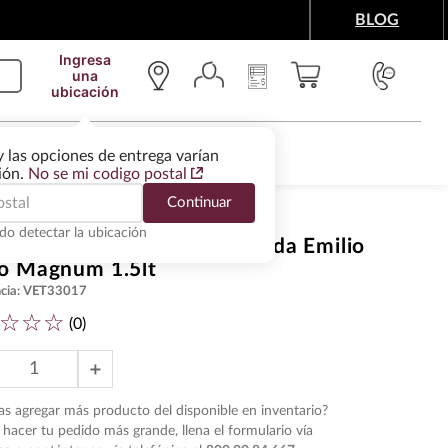
BLOG
Ingresa
una
ubicación
IMENTOS Y ACCESORIOS
WINE SERVICES
y las opciones de entrega varían
gión.
No se mi codigo postal
Continuar
do detectar la ubicación
 Tinto Vendimia Seleccionada Emilio
o Magnum 1.5lt
cia
:
VET33017
☆
☆
☆
(
0
)
＋
s agregar más producto del disponible en inventario?
hacer tu pedido más grande, llena el formulario vía