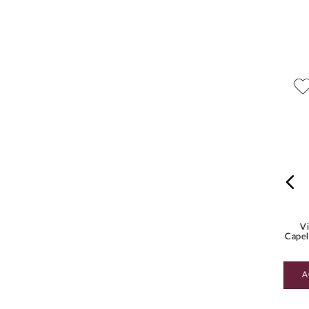
Pres
Unid
Grado
Peso
$
1049
.
00
$
1449
.
00
Vino Tinto La Felisa Emilio
Vino Tinto Gran Reserva Viña
Uva
Moro 750 ml
Arana 750 ml
Vi
Capel
AGREGAR AL CARRITO
AGREGAR AL CARRITO
A