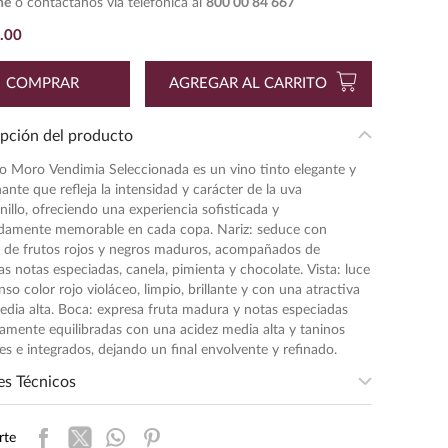
ne
o contáctanos vía telefónica al
800 00 84 667
.
00
COMPRAR
AGREGAR AL CARRITO
pción del producto
io Moro Vendimia Seleccionada es un vino tinto elegante y
ante que refleja la intensidad y carácter de la uva
illo, ofreciendo una experiencia sofisticada y
damente memorable en cada copa. Nariz: seduce con
 de frutos rojos y negros maduros, acompañados de
as notas especiadas, canela, pimienta y chocolate. Vista: luce
nso color rojo violáceo, limpio, brillante y con una atractiva
dia alta. Boca: expresa fruta madura y notas especiadas
amente equilibradas con una acidez media alta y taninos
es e integrados, dejando un final envolvente y refinado.
es Técnicos
merce Tipo Orgánico
:
SUSTENTABLE
rte
sidad
:
MEDIA