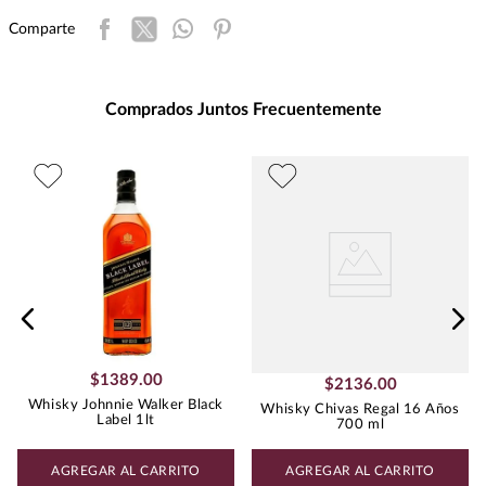
Presentación
:
750
Comparte
Unidad de Medida
:
MILILITRO
Grados de Alcohol
:
40.0%
Peso
:
0.75
Comprados Juntos Frecuentemente
$
1389
.
00
$
2136
.
00
Whisky Johnnie Walker Black
Whisky Chivas Regal 16 Años
Label 1lt
700 ml
AGREGAR AL CARRITO
AGREGAR AL CARRITO