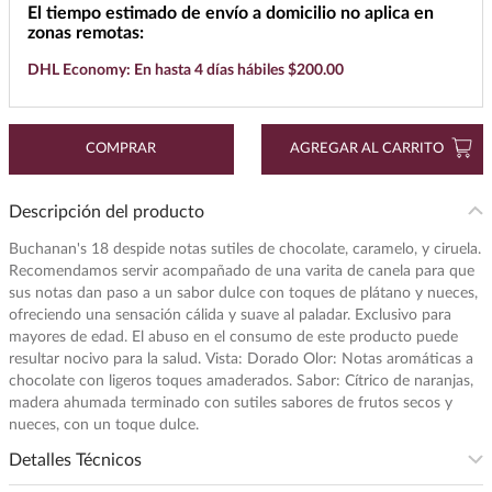
El tiempo estimado de envío a domicilio no aplica en
7
.
buchanans
zonas remotas:
8
.
don julio
DHL Economy: En hasta 4 días hábiles $200.00
9
.
maestro dobel
10
.
black label
COMPRAR
AGREGAR AL CARRITO
Descripción del producto
Buchanan's 18 despide notas sutiles de chocolate, caramelo, y ciruela.
Recomendamos servir acompañado de una varita de canela para que
sus notas dan paso a un sabor dulce con toques de plátano y nueces,
ofreciendo una sensación cálida y suave al paladar. Exclusivo para
mayores de edad. El abuso en el consumo de este producto puede
resultar nocivo para la salud. Vista: Dorado Olor: Notas aromáticas a
chocolate con ligeros toques amaderados. Sabor: Cítrico de naranjas,
madera ahumada terminado con sutiles sabores de frutos secos y
nueces, con un toque dulce.
Detalles Técnicos