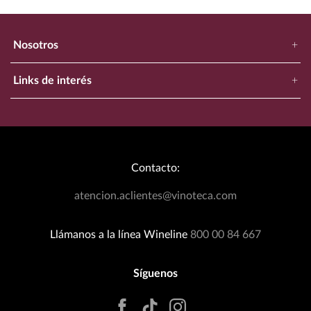
Nosotros
+
Nuestra Empresa
Links de interés
+
Ubica Tu Tienda Más Cercana
Catálogo
Aviso de Privacidad
Bodegas Exclusivas
Términos y Condiciones
Blog
Política de Devoluciones
Contacto:
Eventos Wineplanner
Política de Promociones
T&C Dinámica Fútbol
atencion.aclientes@vinoteca.com
Facturación clientes tienda física
Rastrea tu Pedido
Llámanos a la línea Wineline
800 00 84 667
Síguenos