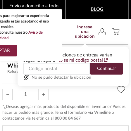
Envío a domicilio a todo
BLOG
México
s para mejorar tu experiencia
egando estás aceptando el uso
Ingresa
 cookies.
una
consulta nuestro
Aviso de
ubicación
cidad.
¿Qué estas buscando?
PTAR
Las ofertas y las opciones de entrega varían
según la región.
No se mi codigo postal
TÉRMINOS MÁS
Whisky Buchanans 18 Años 750 ml
$
2456
.
00
Continuar
BUSCADOS
Referencia
:
W42027
1
.
tequila
No se pudo detectar la ubicación
2
.
whisky
－
＋
3
.
tequilas
*¿Deseas agregar más producto del disponible en inventario? Puedes
4
.
ron
hacer tu pedido más grande, llena el formulario vía
Wineline
o
5
.
mezcal
contáctanos vía telefónica al
800 00 84 667
6
.
cerveza