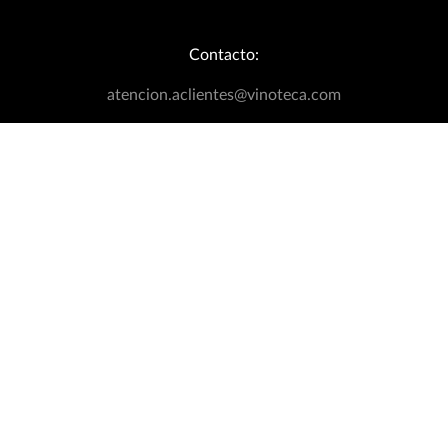
Nosotros
+
Nuestra Empresa
Links de interés
+
Ubica Tu Tienda Más Cercana
Catálogo
Aviso de Privacidad
Bodegas Exclusivas
Términos y Condiciones
Blog
Política de Devoluciones
Contacto:
Eventos Wineplanner
Política de Promociones
T&C Dinámica Fútbol
atencion.aclientes@vinoteca.com
Facturación clientes tienda física
Rastrea tu Pedido
Llámanos a la línea Wineline
800 00 84 667
Síguenos