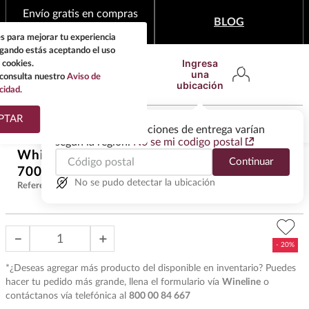
Envío gratis en compras
BLOG
mínimas de $1,999
s para mejorar tu experiencia
egando estás aceptando el uso
Ingresa
 cookies.
una
consulta nuestro
Aviso de
ubicación
cidad.
¿Qué estas buscando?
PTAR
Las ofertas y las opciones de entrega varían
según la región.
No se mi codigo postal
TÉRMINOS MÁS
Whisky Chivas Regal Crystal Gold
$
748
.
00
Continuar
BUSCADOS
700 ml
$
935
.
00
1
.
tequila
No se pudo detectar la ubicación
Referencia
:
W43571
2
.
whisky
3
.
tequilas
－
＋
4
.
ron
*¿Deseas agregar más producto del disponible en inventario? Puedes
5
.
mezcal
hacer tu pedido más grande, llena el formulario vía
Wineline
o
contáctanos vía telefónica al
800 00 84 667
6
.
don julio