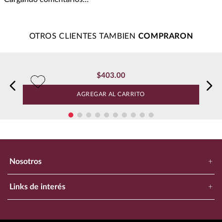
Más reciente
Todos
Cargando comentarios…
OTROS CLIENTES TAMBIEN
$
403
.
00
Whisky Johnnie Walker Red Label 700 ml
AGREGAR AL CARRITO