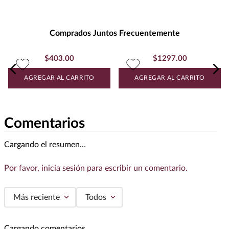
Unidad de Medida
:
MILILITRO
Grados de Alcohol
:
40.0%
Peso
:
1.18
Comprados Juntos Frecuentemente
$
1297
.
00
Whisky Johnnie Walker Black
$
403
.
00
Ruby 750 ml
Whisky Johnnie Walker Red
Label 700 ml
AGREGAR AL CARRITO
AGREGAR AL CARRITO
Comentarios
Cargando el resumen…
Por favor, inicia sesión para escribir un comentario.