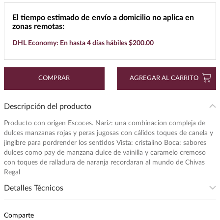
7
.
cerveza
El tiempo estimado de envío a domicilio no aplica en
zonas remotas:
8
.
buchanans
DHL Economy: En hasta 4 días hábiles $200.00
9
.
maestro dobel
10
.
black label
COMPRAR
AGREGAR AL CARRITO
Descripción del producto
Producto con origen Escoces. Nariz: una combinacion compleja de
dulces manzanas rojas y peras jugosas con cálidos toques de canela y
jingibre para pordrender los sentidos Vista: cristalino Boca: sabores
dulces como pay de manzana dulce de vainilla y caramelo cremoso
con toques de ralladura de naranja recordaran al mundo de Chivas
Regal
Detalles Técnicos
Presentación
:
700
Comparte