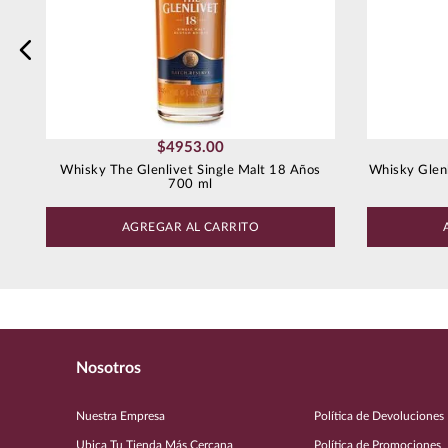
Enviar comentario
$
4953
.
00
Whisky The Glenlivet Single Malt 18 Años
Whisky Glenl
700 ml
AGREGAR AL CARRITO
Nosotros
Nuestra Empresa
Política de Devoluciones
Ubica Tu Tienda Más Cercana
Política de Promociones