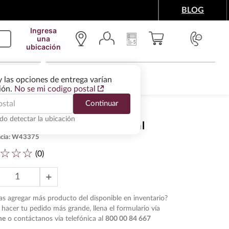
BLOG
Ingresa
una
ubicación
IMENTOS Y ACCESORIOS
WINE SERVICES
y las opciones de entrega varían
gión.
No se mi codigo postal
Continuar
do detectar la ubicación
sky Dalmore 12 Años 700 ml
cia
:
W43375
☆
☆
☆
(
0
)
＋
s agregar más producto del disponible en inventario?
hacer tu pedido más grande, llena el formulario vía
ne
o contáctanos vía telefónica al
800 00 84 667