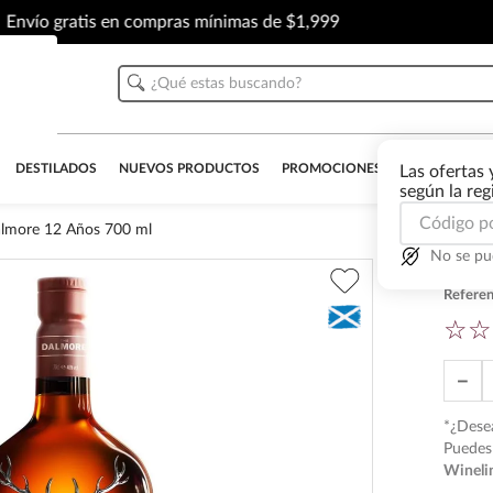
Envío gratis en compras mínimas de $1,999
¿Qué estas buscando?
DESTILADOS
NUEVOS PRODUCTOS
PROMOCIONES
OUTLET
AL
Las ofertas 
según la re
lmore 12 Años 700 ml
No se pu
Whi
Referen
☆
☆
－
*¿Desea
Puedes 
Wineli