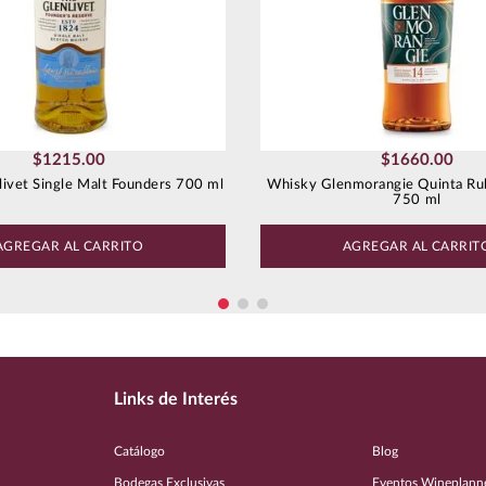
$
1215
.
00
$
1660
.
00
ivet Single Malt Founders 700 ml
Whisky Glenmorangie Quinta Ru
750 ml
AGREGAR AL CARRITO
AGREGAR AL CARRIT
Links de Interés
Catálogo
Blog
Bodegas Exclusivas
Eventos Wineplann