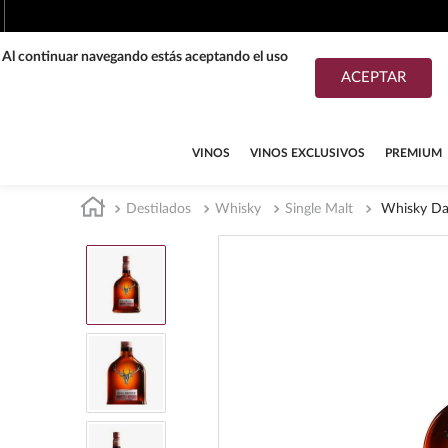
. Al continuar navegando estás aceptando el uso
ACEPTAR
TÉRMINOS MÁS BUSCADOS
1
.
tequila
VINOS
VINOS EXCLUSIVOS
PREMIUM
2
.
whisky
Destilados
Whisky
Single Malt
Whisky Da
3
.
tequilas
4
.
ron
5
.
mezcal
6
.
cerveza
7
.
buchanans
8
.
don julio
9
.
maestro dobel