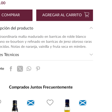
.
00
COMPRAR
AGREGAR AL CARRITO
pción del producto
raordinaria malta madurado en barricas de roble blanco
no ex-bourbon y refinado en barricas de jerez oloroso raras
ecidas. Notas de naranja, vainilla y fruta seca en mimbre.
es Técnicos
entación
:
700
rte
ad de Medida
:
MILILITRO
s de Alcohol
:
40.0%
daje
:
Perfecto con filete de res,
Comprados Juntos Frecuentemente
pato, chocolate amargo y
nueces caramelizadas.
:
0.75
Whisky G
Ruban